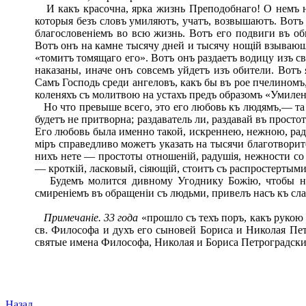
И какъ красочна, ярка жизнь Преподобнаго! О немъ не
которыя безъ словъ умиляютъ, учатъ, возвышаютъ. Вотъ 
благословеніемъ во всю жизнь. Вотъ его подвиги въ об
Вотъ онъ на камне тысячу дней и тысячу нощій взывающ
«томитъ томящаго его». Вотъ онъ раздаетъ водицу изъ с
наказаны, иначе онъ совсемъ уйдетъ изъ обители. Вот
Самъ Господь среди ангеловъ, какъ бы въ рое пчелиномъ
коленяхъ съ молитвою на устахъ предъ образомъ «Умилен
Но что превыше всего, это его любовь къ людямъ,— та л
будетъ не притворна; раздаватель ли, раздавай въ просто
Его любовь была именно такой, искреннею, нежною, рад
міръ справедливо можетъ указать на тысячи благотворит
нихъ нете — простоты отношеній, радушія, нежности с
— кроткій, ласковый, сіяющій, стоитъ съ распростертыми
Будемъ молится дивному Угоднику Божію, чтобы на
смиреніемъ въ обращеніи съ людьми, привелъ насъ къ сла
Примечаніе. 33 года
«прошло съ техъ поръ, какъ руко
св. Философа и духъ его сыновей Бориса и Николая Пет
святые имена Философа, Николая и Бориса Петроградски
Назад