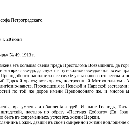
ософа Петроградскаго.
 г.
20 іюля
ь» № 49. 1913 г.
зжена эта большая свеща предъ Престоломъ Всевышняго, да гори
 эта яркая звезда, да служитъ путеводною звездою для всехъ пр
Преподобнаго наполнила все глухіе углы нашего отечества и по
ый Царскій храмъ; вотъ храмъ, построенный Митрополитомъ А
лигіозно-навств. Просвещенія за Невской и Нарвской заставами 
остей по той же дорое имени Преподобнаго же, и многое м
ія, вразумленія и обличенія людей. И ныне Господь, Тотъ ж
нштадтскій, пастырь по образу «Пастыря Добраго» (Ев. Іоан
но быть въ современныхъ условіяхъ жизни Церкви.
ланникъ Божій, давшій въ своей смиренной жизни воплощеніе с