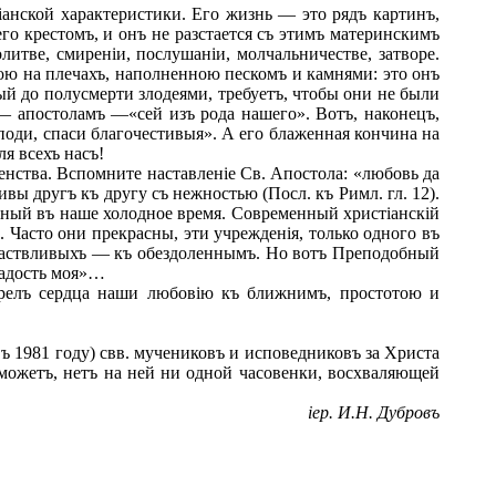
анской характеристики. Его жизнь — это рядъ картинъ,
го крестомъ, и онъ не разстается съ этимъ материнскимъ
итве, смиреніи, послушаніи, молчальничестве, затворе.
ою на плечахъ, наполненною пескомъ и камнями: это онъ
ый до полусмерти злодеями, требуетъ, чтобы они не были
— апостоламъ —«сей изъ рода нашего». Вотъ, наконецъ,
поди, спаси благочестивыя». А его блаженная кончина на
я всехъ насъ!
енства. Вспомните наставленіе Св. Апостола: «любовь да
ивы другъ къ другу съ нежностью (Посл. къ Римл. гл. 12).
бный въ наше холодное время. Современный христіанскій
 Часто они прекрасны, эти учрежденія, только одного въ
счаствливыхъ — къ обездоленнымъ. Но вотъ Преподобный
радость моя»…
елъ сердца наши любовію къ ближнимъ, простотою и
 1981 году) свв. мучениковъ и исповедниковъ за Христа
 можетъ, нетъ на ней ни одной часовенки, восхваляющей
іер. И.Н. Дубровъ