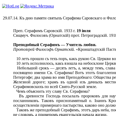
29.07.14. Къ дню памяти святыхъ Серафима Саровскаго и Фил
Преп. Серафимъ Саровскій. 1933 г.
19 іюля
Свщмуч. Филосовъ (Орнатскій) прот. Петроградскій. 1918
Преподобный Серафимъ — Учитель любви.
Протоіерей Философъ Орнатскій.
«Кронштадтскій Пастыр
10 летъ прошло съ техъ поръ, какъ рукою Св. Церкви во
10 летъ исполнилось, какъ взошла на небосклоне Церкви
Небольшой срокъ — десять летъ, а, между темъ, слава 
посвящено имени Св. Серафима! Вотъ этотъ благолепн
Петергофе; два храма во имя Преподобнаго: Общества ре
Железной дороге; храмъ въ одной изъ дачныхъ местн
Серафимовскихъ по всей Свято-Русской земле.
Чемъ объяснить эту славу Св. Серафима?
Въ древности Господь посылалъ пророковъ для научен
посланниковъ. Таковъ приснопамятный о. Іоаннъ Кро
осуществленіи примернаго пастырства, каково оно долж
Таковъ же преподобный Серафимъ, этотъ даръ неба, пос
не словомъ, а примеромъ евангельскія начала жизни.