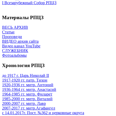
I Всезарубежный Собор РПЦЗ
Материалы РПЦЗ
ВЕСЬ АРХИВ
Статьи
Проповеди
ВИДЕО архив сайта
Видео канал YouTube
СЛУЖЕБНИК
Фотоальбомы
Хронология РПЦЗ
до 1917 г. Царь Николай II
1917-1920 гг. патр. Тихон
1920-1936 гг. митр. Антоний
1936-1964 гг. митр. Анастасий
1964-1985 гг. митр. Филарет
1985-2000 гг. митр. Виталий
2000-2007 гг. митр. Лавр
2007-2017 гг. митр.Агафангел
с 14.01.2017г. Пост. №362 и церковные округа