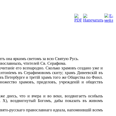
тъ она яркимъ светомъ за всю Святую Русь.
авославныхъ, чтителей Св. Серафима.
читаніе его всенародно. Сколько храмовъ создано уже и
нтоніемъ въ Серафимовомъ скиту; храмъ Дивеевскій въ
въ Петербурге и третій храмъ того же Общества по Финл.
ножество храмовъ, приделовъ, учрежденій и обществъ
е днесь, что и вчера и во веки, воздвигаетъ особыхъ
. Х), воздвигнутый Богомъ, дабы показать въ живомъ
вято-русскаго православнаго идеала, напомнившій всемъ