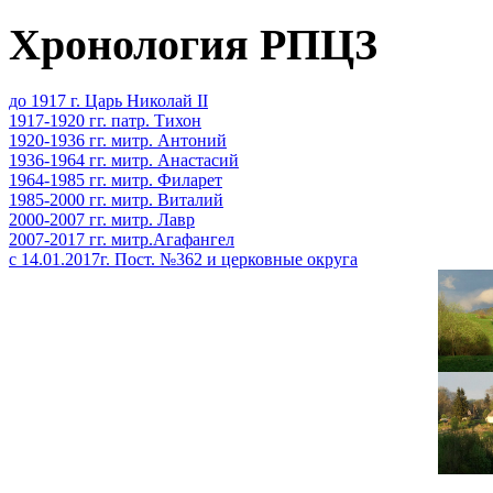
Хронология РПЦЗ
до 1917 г. Царь Николай II
1917-1920 гг. патр. Тихон
1920-1936 гг. митр. Антоний
1936-1964 гг. митр. Анастасий
1964-1985 гг. митр. Филарет
1985-2000 гг. митр. Виталий
2000-2007 гг. митр. Лавр
2007-2017 гг. митр.Агафангел
с 14.01.2017г. Пост. №362 и церковные округа