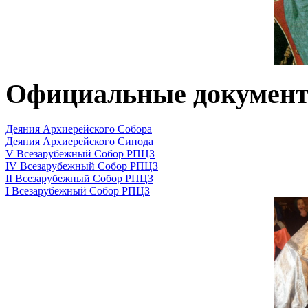
Официальные докумен
Деяния Архиерейского Собора
Деяния Архиерейского Синода
V Всезарубежный Собор РПЦЗ
IV Всезарубежный Собор РПЦЗ
II Всезарубежный Собор РПЦЗ
I Всезарубежный Собор РПЦЗ