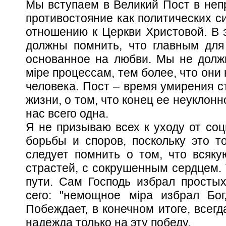
Мы вступаем в Великий Пост в непр
противостояние как политических си
отношению к Церкви Христовой. В 
должны помнить, что главным для
основанное на любви. Мы не долж
м
i
ре процессам, тем более, что они
человека. Пост – время умирения с
жизни, о том, что конец ее неуклонн
нас всего одна.
Я не призываю всех к уходу от соц
борьбы и споров, поскольку это 
следует помнить о том, что всяк
страстей, с сокрушенным сердцем. 
пути. Сам Господь избрал просты
сего: "немощное м
i
ра избрал Бог
Побеждает, в конечном итоге, всегд
надежда только на эту победу.