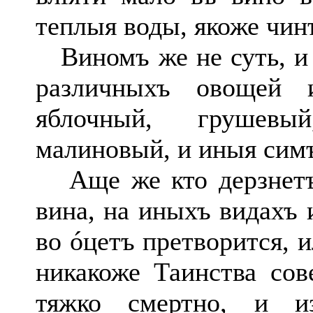
теплыя воды, якоже чин
Виномъ же не суть, и 
различныхъ овощей и
яблочный, грушевы
малиновый, и иныя сим
Аще же кто дерзнетъ 
вина, на иныхъ видахъ 
во óцетъ претворится, 
никакоже Таинства сов
тяжко смертно, и и