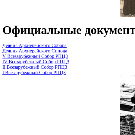
Официальные докумен
Деяния Архиерейского Собора
Деяния Архиерейского Синода
V Всезарубежный Собор РПЦЗ
IV Всезарубежный Собор РПЦЗ
II Всезарубежный Собор РПЦЗ
I Всезарубежный Собор РПЦЗ