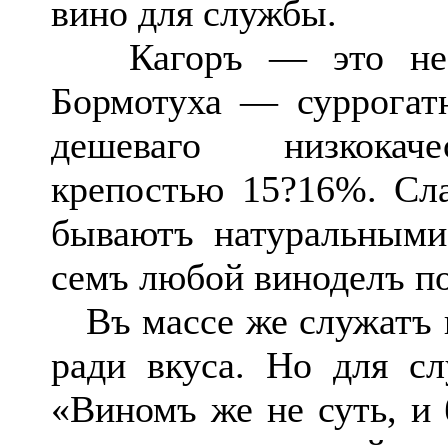
вино для службы.
Кагоръ — это не ви
Бормотуха — суррогат
дешеваго низкокаче
крепостью 15?16%. Сла
бываютъ натуральными,
семъ любой виноделъ по
Въ массе же служатъ н
ради вкуса. Но для с
«Виномъ же не суть, и 