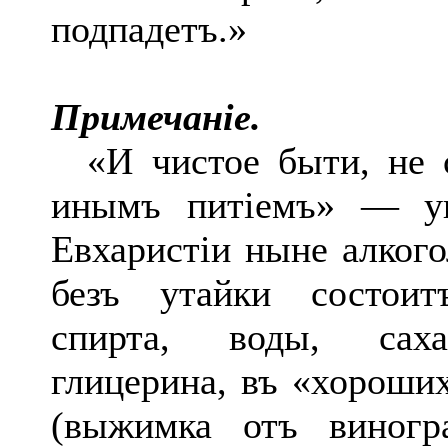
подпадетъ.»
Примечаніе.
«И чистое быти, не 
инымъ питіемъ» — уп
Евхаристіи ныне алког
безъ утайки состоит
спирта, воды, сахар
глицерина, въ «хороших
(выжимка отъ виногр