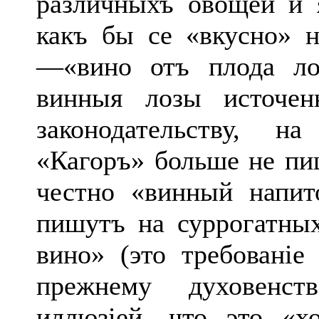
различныхъ овощей и 
какъ бы се «вкусно» н
—«вино отъ плода лоз
винныя лозы источен
законодательству, н
«Кагоръ» больше не пи
честно «винный напит
пишутъ на суррогатны
вино» (это требованіе
прежнему духовенст
иллюзіей, что это «х