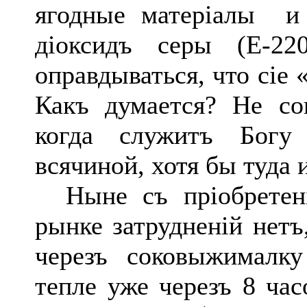
ягодные матеріалы и
діоксидъ серы (Е-2
оправдываться, что сіе 
Какъ думается? Не со
когда служитъ Богу
всячиной, хотя бы туда 
Ныне съ пріобретені
рынке затрудненій нетъ
черезъ соковыжималк
тепле уже черезъ 8 час