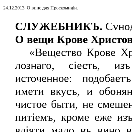
24.12.2013. О вине для Проскомидіи.
СЛУЖЕБНИКЪ.
Сvнод
О вещи Крове Христо
«Вещество Крове Хри
лознаго, сіесть, и
источенное: подобае
имети вкусъ, и обонян
чистое быти, не смеше
питіемъ, кроме еже изъ
вліяти мало въ вино 