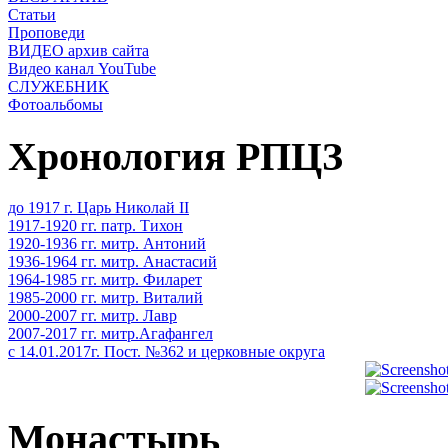
Статьи
Проповеди
ВИДЕО архив сайта
Видео канал YouTube
СЛУЖЕБНИК
Фотоальбомы
Хронология РПЦЗ
до 1917 г. Царь Николай II
1917-1920 гг. патр. Тихон
1920-1936 гг. митр. Антоний
1936-1964 гг. митр. Анастасий
1964-1985 гг. митр. Филарет
1985-2000 гг. митр. Виталий
2000-2007 гг. митр. Лавр
2007-2017 гг. митр.Агафангел
с 14.01.2017г. Пост. №362 и церковные округа
Монастырь