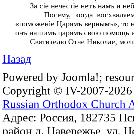
За сіе нечестіе нетъ намъ и неб
Посему, когда восхваляемъ св
«поможеніе Царямъ вернымъ», то н
онъ нашимъ царямъ свою помощь и 
Святителю Отче Николае, моли 
Назад
Powered by Joomla!; resou
Copyright © IV-2007-2026
Russian Orthodox Church 
Адрес: Россия, 182735 Пс
район д. Навережье, ул. Ц