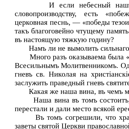
И если небесный нашъ пок
словопроизводству, есть «поб
церковная песнь, — «победы тезо
такъ благоговейно чтущему память
въ настоящую тяжкую годину?
Намъ ли не вымолить сильнаго 
Много разъ оказываема была «в
Всесильнымъ Молитвенникомъ. Одна
гневъ св. Николая на христіанск
заслужить праведный гневъ святит
Какая же наша вина, въ чемъ мы
Наша вина въ томъ состоитъ, ч
перестали и дали место всякой ере
Въ томъ согрешили, что храмы
заветы святой Церкви православно