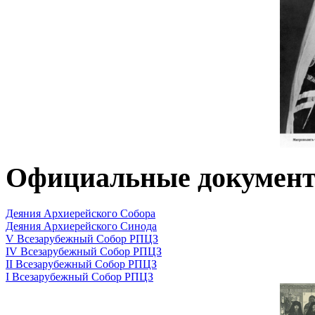
Официальные докумен
Деяния Архиерейского Собора
Деяния Архиерейского Синода
V Всезарубежный Собор РПЦЗ
IV Всезарубежный Собор РПЦЗ
II Всезарубежный Собор РПЦЗ
I Всезарубежный Собор РПЦЗ