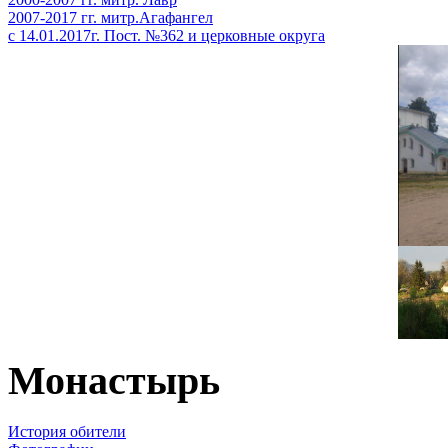
2007-2017 гг. митр.Агафангел
с 14.01.2017г. Пост. №362 и церковные округа
Монастырь
История обители