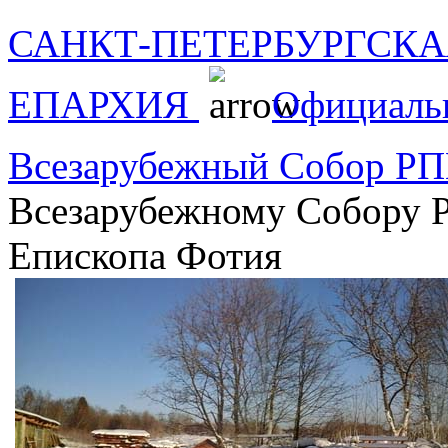
САНКТ-ПЕТЕРБУРГСКА
ЕПАРХИЯ
Официаль
Всезарубежный Собор РП
Всезарубежному Собору 
Епископа Фотия