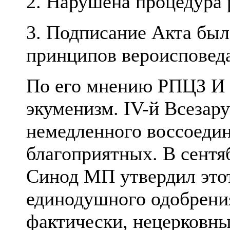
2. Нарушена процедура 
3. Подписание Акта бы
принципов вероисповед
По его
мнению
РПЦЗ И М
экуменизм.
IV
-
й
Всезару
немедленного воссоедин
благоприятных.
В сентя
Синод МП утвердил этот
единодушного одобрения
фактически,
нецерковн