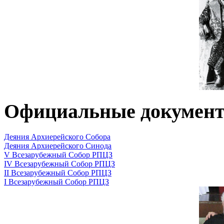
Официальные докумен
Деяния Архиерейского Собора
Деяния Архиерейского Синода
V Всезарубежный Собор РПЦЗ
IV Всезарубежный Собор РПЦЗ
II Всезарубежный Собор РПЦЗ
I Всезарубежный Собор РПЦЗ