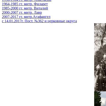
1964-1985 гг. митр. Филарет
1985-2000 гг. митр. Виталий
2000-2007 гг. митр. Лавр
2007-2017 гг. митр.Агафангел
с 14.01.2017г. Пост. №362 и церковные округа