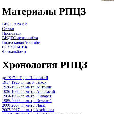
Материалы РПЦЗ
ВЕСЬ АРХИВ
Статьи
Проповеди
ВИДЕО архив сайта
Видео канал YouTube
СЛУЖЕБНИК
Фотоальбомы
Хронология РПЦЗ
до 1917 г. Царь Николай II
1917-1920 гг. патр. Тихон
1920-1936 гг. митр. Антоний
1936-1964 гг. митр. Анастасий
1964-1985 гг. митр. Филарет
1985-2000 гг. митр. Виталий
2000-2007 гг. митр. Лавр
2007-2017 гг. митр.Агафангел