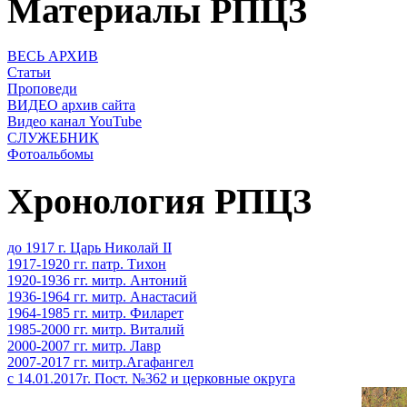
Материалы РПЦЗ
ВЕСЬ АРХИВ
Статьи
Проповеди
ВИДЕО архив сайта
Видео канал YouTube
СЛУЖЕБНИК
Фотоальбомы
Хронология РПЦЗ
до 1917 г. Царь Николай II
1917-1920 гг. патр. Тихон
1920-1936 гг. митр. Антоний
1936-1964 гг. митр. Анастасий
1964-1985 гг. митр. Филарет
1985-2000 гг. митр. Виталий
2000-2007 гг. митр. Лавр
2007-2017 гг. митр.Агафангел
с 14.01.2017г. Пост. №362 и церковные округа