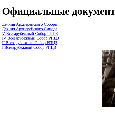
Официальные докумен
Деяния Архиерейского Собора
Деяния Архиерейского Синода
V Всезарубежный Собор РПЦЗ
IV Всезарубежный Собор РПЦЗ
II Всезарубежный Собор РПЦЗ
I Всезарубежный Собор РПЦЗ