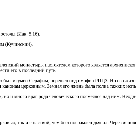
толы (Иак. 5,16).
им (Кучинский).
вленский монастырь, настоятелем которого является архиеписко
сти его в последний путь.
ого был игумен Серафим, перешел под омофор РПЦЗ. Но его жизн
и канонам церковным. Земная его жизнь была полна тяжких испы
но и много враг рода человеческого посмеялся над ним. Неодно
ковью, так и с паствой, чем был посрамлен дьявол. Через испов