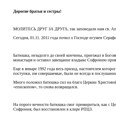
Дорогие братья и сестры!
МОЛИТЕСЬ ДРУГ ЗА ДРУГА, так заповедали нам св. Апос
Сегодня, 01.11. 2011 года почил о Господе игумен Сераф
Батюшка, незадолго до своей кончины, приезжал в Богоя
монастыря и оставил завещание владыке Софронию прове
Еще в январе 1992 года весь приход, настоятелем котор
поступки, им совершаемые, были не всегда в послушани
Много положил батюшка сил на благо Церкви Христовой, 
«епископом», то снова возвращался.
На пороге вечности батюшка смог примириться, как с Цер
Софрония, был восстановлен в клире РПЦЗ.