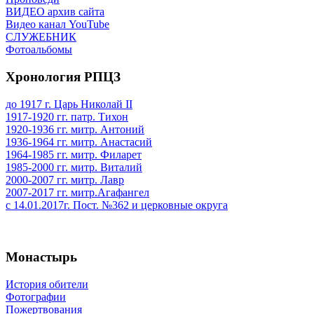
ВИДЕО архив сайта
Видео канал YouTube
СЛУЖЕБНИК
Фотоальбомы
Хронология РПЦЗ
до 1917 г. Царь Николай II
1917-1920 гг. патр. Тихон
1920-1936 гг. митр. Антоний
1936-1964 гг. митр. Анастасий
1964-1985 гг. митр. Филарет
1985-2000 гг. митр. Виталий
2000-2007 гг. митр. Лавр
2007-2017 гг. митр.Агафангел
с 14.01.2017г. Пост. №362 и церковные округа
Монастырь
История обители
Фотографии
Пожертвования