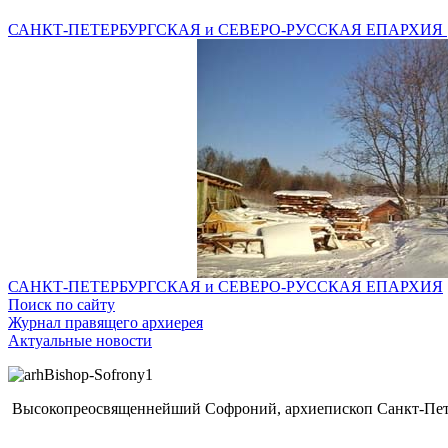
САНКТ-ПЕТЕРБУРГСКАЯ и СЕВЕРО-РУССКАЯ ЕПАРХИЯ
САНКТ-ПЕТЕРБУРГСКАЯ и СЕВЕРО-РУССКАЯ ЕПАРХИЯ
Поиск по сайту
Журнал правящего архиерея
Актуальные новости
Высокопреосвященнейший Софроний, архиепископ Санкт-Пете