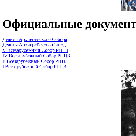
Официальные докумен
Деяния Архиерейского Собора
Деяния Архиерейского Синода
V Всезарубежный Собор РПЦЗ
IV Всезарубежный Собор РПЦЗ
II Всезарубежный Собор РПЦЗ
I Всезарубежный Собор РПЦЗ