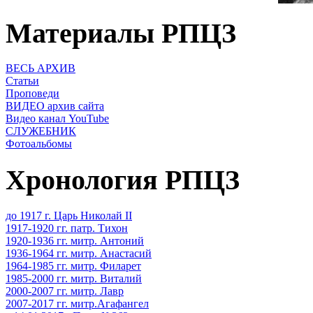
Материалы РПЦЗ
ВЕСЬ АРХИВ
Статьи
Проповеди
ВИДЕО архив сайта
Видео канал YouTube
СЛУЖЕБНИК
Фотоальбомы
Хронология РПЦЗ
до 1917 г. Царь Николай II
1917-1920 гг. патр. Тихон
1920-1936 гг. митр. Антоний
1936-1964 гг. митр. Анастасий
1964-1985 гг. митр. Филарет
1985-2000 гг. митр. Виталий
2000-2007 гг. митр. Лавр
2007-2017 гг. митр.Агафангел