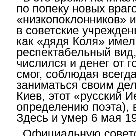
по по­пеку новых враг
«низкопоклонников» 
в советские учреждени
как «дядя Коля» имел
респектабельный вид,
числился и денег от г
смог, соблюдая всег
заниматься своим дел
Киев, этот «русский 
определению поэта), 
Здесь и умер 6 мая 19
Официальную советс