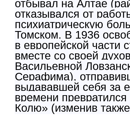
отбывал на Алтае (ра
отказывался от работы
психиатрическую боль
Томском. В 1936 осво
в европейской части 
вместе со сво­ей дух
Васильевной Ловзанск
Серафима), отправивш
выдававшей себя за е
времени превратился
Колю» (изменив также 