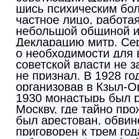
шись психическим бол
частное лицо, работа
небольшой общиной и
Декларацию митр. Серг
о необходимости для
советской власти не за
не признал. В 1928 г
организовав в Кзыл-О
1930 мо­настырь был 
Москву, где тай­но про
был арестован, обвин
приговорен к трем год