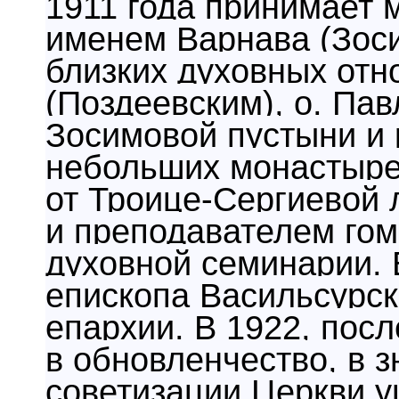
1911 года принимает 
именем Варнава (Зоси
близких духовных отн
(Поздеевским), о. Па
Зосимовой пустыни и
небольших монастыре
от Троице-Сергиевой 
и пре­подавателем го
духовной семи­нарии.
епископа Васильсурск
епархии. В 1922, пос
в обновленчество, в з
советизации Церкви у