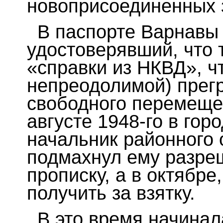
новоприсоединенных 
В паспорте Варнавы
удостоверявший, что 
«справки из НКВД», чт
непреодолимой) прегр
свободного перемещен
авгу­сте 1948-го в го
начальник районного
подмахнул ему разре
прописку, а в октябре
получить за взятку.
В это время начинал