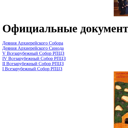
Официальные докумен
Деяния Архиерейского Собора
Деяния Архиерейского Синода
V Всезарубежный Собор РПЦЗ
IV Всезарубежный Собор РПЦЗ
II Всезарубежный Собор РПЦЗ
I Всезарубежный Собор РПЦЗ