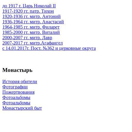
до 1917 г. Царь Николай II
1917-1920 гг. патр. Тихон
1920-1936 гг. митр. Антоний
1936-1964 гг. митр. Анастасий
1964-1985 гг. митр. Филарет
1985-2000 гг. митр. Виталий
2000-2007 гг. митр. Лавр
2007-2017 гг. митр.Агафангел
с 14.01.2017г. Пост. №362 и церковные округа
Монастырь
История обители
Фотографии
Пожертвования
Фотоальбомы
Фотоальбомы
Монастырский быт