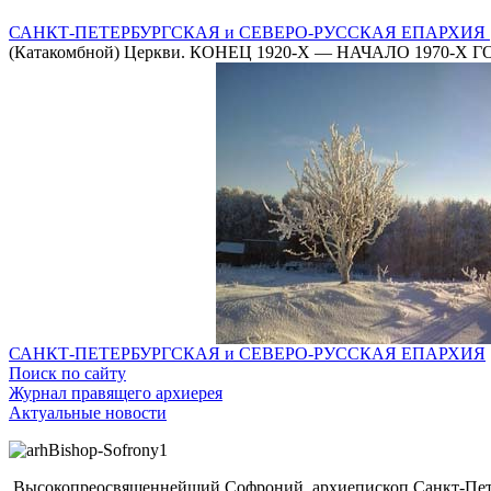
САНКТ-ПЕТЕРБУРГСКАЯ и СЕВЕРО-РУССКАЯ ЕПАРХИЯ
(Катакомбной) Церкви. КОНЕЦ 1920-Х — НАЧАЛО 1970-Х 
САНКТ-ПЕТЕРБУРГСКАЯ и СЕВЕРО-РУССКАЯ ЕПАРХИЯ
Поиск по сайту
Журнал правящего архиерея
Актуальные новости
Высокопреосвященнейший Софроний, архиепископ Санкт-Пете