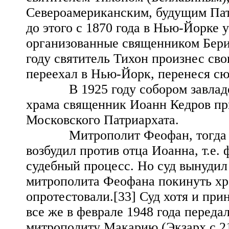
Североамериканским, будущим Пат
до этого с 1870 года в Нью-Йорке
организованные священником Бери
году святитель Тихон произнес с
переехал в Нью-Йорк, перенеся сю
В 1925 году собором завладели 
храма священник Иоанн Кедров пр
Московского Патриархата.
Митрополит Феофан, тогда пре
возбудил против отца Иоанна, т.е.
судебный процесс. Но суд вынудил
митрополита Феофана покинуть хра
опротестовали.[33] Суд хотя и пр
все же в феврале 1948 года переда
митрополиту Макарию (Экзарх с 21 