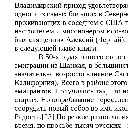
Владимирский приход удовлетворяе
одного из самых больших в Северн
проживающих в соседнем с США г
настоятелем и миссионером юго-в
был священник Алексий (Чернай),[
в следующей главе книги.
В 50-х годах нашего столетия,
эмиграции из Шанхая, в большинс
значительно возросло влияние Свя
Калифорния). Всего в районе этого
эмигрантов. Получилось так, что 
старых. Новоприбывшие переселенц
соорудить новый собор во имя ик
Радость.[23] Но резкие разноглас
время, по просьбе тысяч русских -