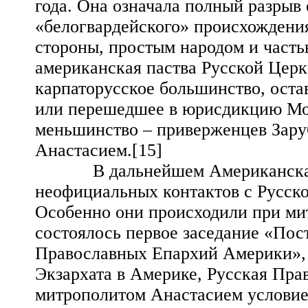
года. Она означала полный разрыв
«белогвардейского» происхождения
стороны, простым народом и часть
американская паства Русской Церкв
карпаторусское большинство, оста
или перешедшее в юрисдикцию Мос
меньшинство – приверженцев Зару
Анастасием.[15]
В дальнейшем Американская М
неофициальных контактов с Русск
Особенно они происходили при мит
состоялось первое заседание «По
Православных Епархий Америки», 
Экзархата в Америке, Русская Пра
митрополитом Анастасием условием