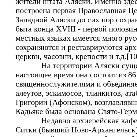
жители штата Аляски. Именно здесь
построена первая Православная Це
Западной Аляски до сих пор сохра
быта конца XVIII - первой половин
местных языках имеется много ру
сохраняются и реставрируются ар
церкви, часовни, крепости и т.д.[10
На территории Аляски существу
настоящее время она состоит из 86
священнослужителями и объединяе
алеутов, эскимосов, тлинкитов, ат
Григории (Афонском), возглавлявш
Кадьяке была основана Свято-Герм
Недавно архиерейская кафедра 
Ситки (бывший Ново-Архангельск)