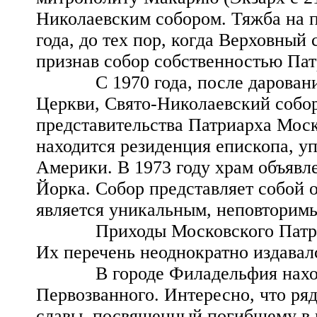
Николаевским собором. Тяжба на п
года, до тех пор, когда Верховны
признав собор собственностью Пат
С 1970 года, после дарования 
Церкви, Свято-Николаевский собо
представительства Патриарха Моск
находится резиденция епископа, 
Америки. В 1973 году храм объявл
Йорка. Собор представляет собой о
является уникальным, неповторимы
Приходы Московского Патриарх
Их перечень неоднократно издавалс
В городе Филадельфия находитс
Первозванного. Интересно, что ря
славы, посвященный погибшему в 