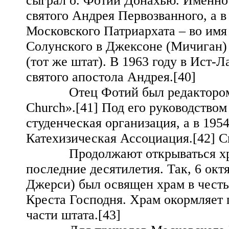
сыграл о. Фотий Донахью. Именно 
святого Андрея Первозванного, а 
Московского Патриархата – во им
Солунского в Джексоне (Мичиган) 
(тот же штат). В 1963 году в Ист-
святого апостола Андрея.[40]
Отец Фотий был редактором жу
Church».[41] Под его руководство
студенческая организация, а в 19
Катехизическая Ассоциация.[42] С
Продолжают открываться храмы
последние десятилетия. Так, 6 окт
Джерси) был освящен храм в чест
Креста Господня. Храм окормляет
части штата.[43]