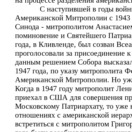
на процессе разделения американс
С наступившей в годы войны во
Американской Митрополии с 1943 
Синода - митрополитом Анастасие
поминовение и Святейшего Патриар
года, в Кливленде, был созван Все
проголосовали за присоединение к
данным решением Собора высказала
1947 года, по указу митрополита Ф
Американской Митрополии. Но уже
Когда в 1947 году митрополит Лен
приехал в США для совершения п
Московскому Патриархату, то уже в
отношениях с американской иерар
встретиться с митрополитом Григор