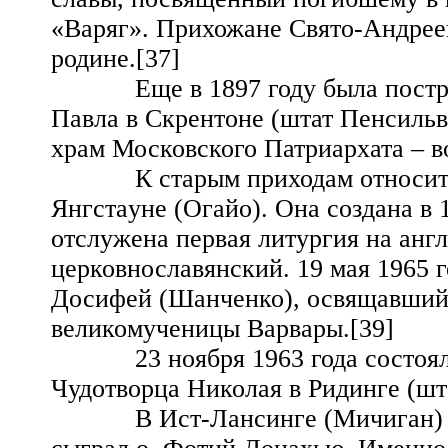
«Варяг». Прихожане Свято-Андреев
родине.[37]
Еще в 1897 году была построен
Павла в Скрентоне (штат Пенсильв
храм Московского Патриархата – в
К старым приходам относится 
Янгстауне (Огайо). Она создана в 
отслужена первая литургия на англ
церковнославянский. 19 мая 1965 
Досифей (Шанченко), освящавший 
великомученицы Варвары.[39]
23 ноября 1963 года состоялос
Чудотворца Николая в Ридинге (шт
В Ист-Лансинге (Мичиган) бол