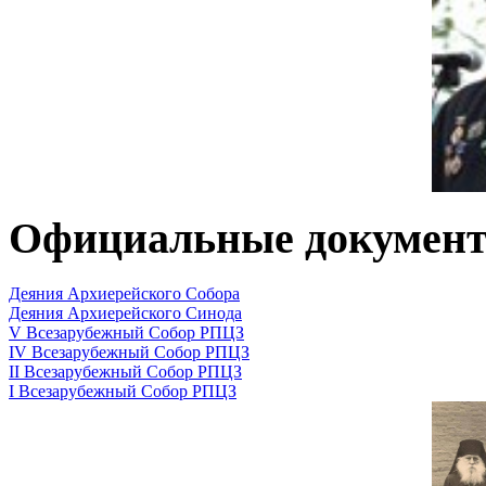
Официальные докумен
Деяния Архиерейского Собора
Деяния Архиерейского Синода
V Всезарубежный Собор РПЦЗ
IV Всезарубежный Собор РПЦЗ
II Всезарубежный Собор РПЦЗ
I Всезарубежный Собор РПЦЗ