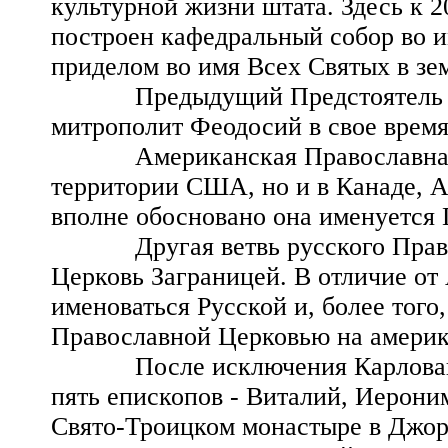
культурной жизни штата. Здесь к 
построен кафедральный собор во и
приделом во имя Всех Святых в зе
Предыдущий Предстоятель Аме
митрополит Феодосий в свое время
Американская Православная Цер
территории США, но и в Канаде, А
вполне обосновано она именуется
Другая ветвь русского Правосл
Церковь Заграницей. В отличие о
именоваться Русской и, более того
Православной Церковью на америк
После исключения Карловацко
пять епископов - Виталий, Иерони
Свято-Троицком монастыре в Джорд