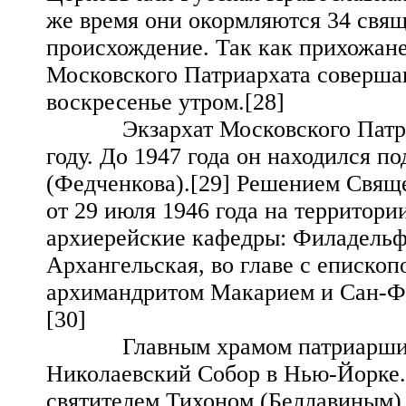
же время они окормляются 34 свящ
происхождение. Так как прихожане
Московского Патриархата совершаю
воскресенье утром.[28]
Экзархат Московского Патриарх
году. До 1947 года он находился 
(Федченкова).[29] Решением Свящ
от 29 июля 1946 года на территор
архиерейские кафедры: Филадельф
Архангельская, во главе с епископ
архимандритом Макарием и Сан-Фр
[30]
Главным храмом патриарших п
Николаевский Собор в Нью-Йорке. 
святителем Тихоном (Беллавиным),