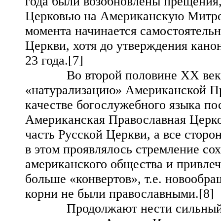
года были возобновлены прещения
Церковью на Американскую Митроп
момента начинается самостоятель
Церкви, хотя до утверждения кано
23 года.[7]
Во второй половине ХХ века ус
«натурализацию» Американской Пр
качестве богослужебного языка по
Американская Православная Церко
часть Русской Церкви, а все сторо
в этом проявлялось стремление со
американского общества и привле
больше «конвертов», т.е. новообра
корни не были православными.[8]
Продолжают нести сильный отп