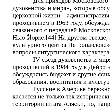
Для приходов Московского Пат
духовенства и мирян, которые об
церковной жизни – административн
проходившем в 1963 году, обсужда
связанного с передачей Московско
Нью-Йорке.[44] На другом съезде, 
культурного центра Петропавловск
вопросы литургического характера
IV съезд духовенства и мирян
проходивший в 1984 году в Дейроте
обсуждались бюджет и другие фин
образования, воспитания и культур
Русские в Америке бережно хра
касается не только тех историческ
территории штата Аляски, но, напр