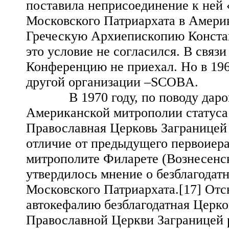
поставила неприсоединение к ней «
Московского Патриархата в Америк
Греческую Архиепископию Констан
это условие не согласился. В связ
Конференцию не приехал. Но в 196
другой организации –SCOBA.
В 1970 году, по поводу даров
Американской митрополии статуса
Православная Церковь Заграницей 
отличие от предыдущего первоиер
митрополите Филарете (Вознесенск
утвердилось мнение о безблагодат
Московского Патриархата.[17] Отс
автокефалию безблагодатная Церк
Православной Церкви Заграницей р