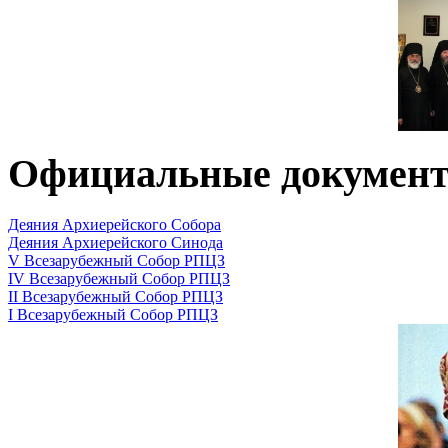
Официальные докумен
Деяния Архиерейского Собора
Деяния Архиерейского Синода
V Всезарубежный Собор РПЦЗ
IV Всезарубежный Собор РПЦЗ
II Всезарубежный Собор РПЦЗ
I Всезарубежный Собор РПЦЗ