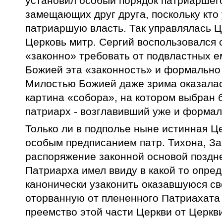
установил особый порядок патриаршего
замещающих друг друга, поскольку кто
патриаршую власть. Так управлялась Ц
Церковь митр. Сергий воспользовался 
«законно» требовать от подвластных е
Божией эта «законность» и формально
Милостью Божией даже зрима оказала
картина «собора», на котором выбран б
патриарх - возглавивший уже и форма
Только ли в подполье ныне истинная Це
особым предписанием патр. Тихона, За
распоряжение законной основой поздн
Патриарха имел ввиду в какой то опре
канонически узаконить оказавшуюся св
оторванную от плененного Патриахата 
преемство этой части Церкви от Церкв