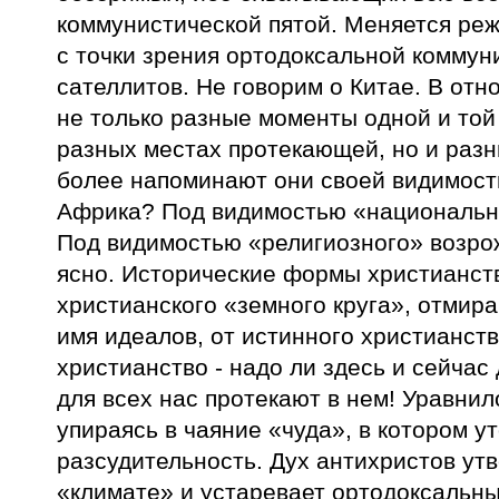
коммунистической пятой. Меняется ре
с точки зрения ортодоксальной коммун
сателлитов. Не говорим о Китае. В от
не только разные моменты одной и той
разных местах протекающей, но и разн
более напоминают они своей видимост
Африка? Под видимостью «национально
Под видимостью «религиозного» возрож
ясно. Исторические формы христианст
христианского «земного круга», отмира
имя идеалов, от истинного христианств
христианство - надо ли здесь и сейчас
для всех нас протекают в нем! Уравни
упираясь в чаяние «чуда», в котором у
разсудительность. Дух антихристов утв
«климате» и устаревает ортодоксальн