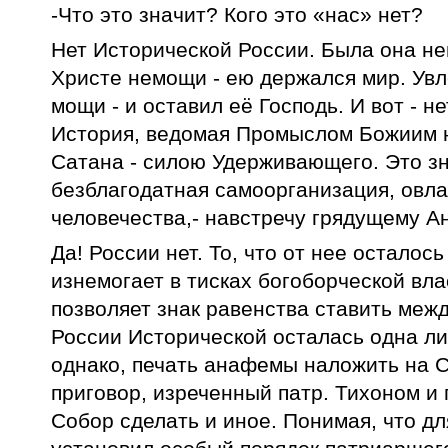
-Что это значит? Кого это «нас» нет?
Нет Исторической России. Была она не
Христе немощи - ею держался мир. Увл
мощи - и оставил её Господь. И вот - не
История, ведомая Промыслом Божиим на
Сатана - силою Удерживающего. Это зн
безблагодатная самоорганизация, овл
человечества,- навстречу грядущему А
Да! России нет. То, что от нее осталос
изнемогает в тисках богоборческой вл
позволяет знак равенства ставить меж
России Исторической осталась одна ли
однако, печать анафемы наложить на С
приговор, изреченный патр. Тихоном 
Собор сделать и иное. Понимая, что д