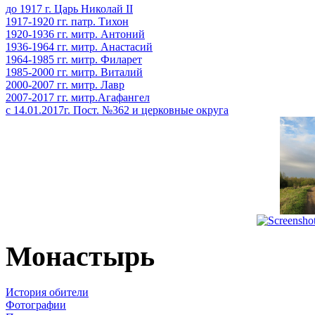
до 1917 г. Царь Николай II
1917-1920 гг. патр. Тихон
1920-1936 гг. митр. Антоний
1936-1964 гг. митр. Анастасий
1964-1985 гг. митр. Филарет
1985-2000 гг. митр. Виталий
2000-2007 гг. митр. Лавр
2007-2017 гг. митр.Агафангел
с 14.01.2017г. Пост. №362 и церковные округа
Монастырь
История обители
Фотографии