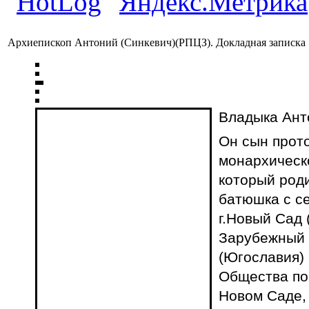
Архиепископ Антоний (Синкевич)(РПЦЗ). Докладная записка 
Владыка Анто
Он сын прот
монархическо
который роди
батюшка с се
г.Новый Сад 
Зарубежный 
(Югославия) 
Общества по
Новом Саде,