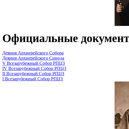
Официальные докумен
Деяния Архиерейского Собора
Деяния Архиерейского Синода
V Всезарубежный Собор РПЦЗ
IV Всезарубежный Собор РПЦЗ
II Всезарубежный Собор РПЦЗ
I Всезарубежный Собор РПЦЗ