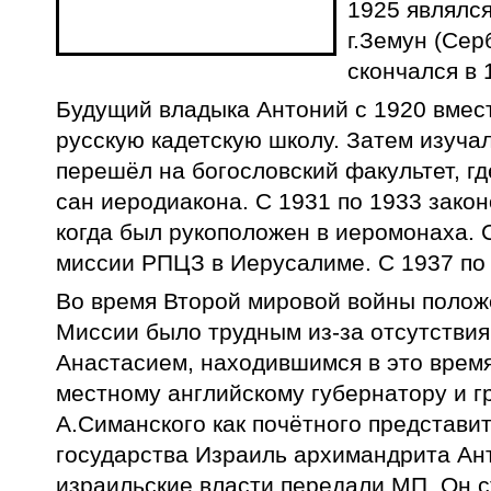
1925 являлся
г.Земун (Сер
скончался в 
Будущий владыка Антоний с 1920 вмест
русскую кадетскую школу. Затем изуча
перешёл на богословский факультет, гд
сан иеродиакона. С 1931 по 1933 зако
когда был рукоположен в иеромонаха. 
миссии РПЦЗ в Иерусалиме. С 1937 по
Во время Второй мировой войны полож
Миссии было трудным из-за отсутстви
Анастасием, находившимся в это врем
местному английскому губернатору и 
А.Симанского как почётного представи
государства Израиль архимандрита Ант
израильские власти передали МП. Он с