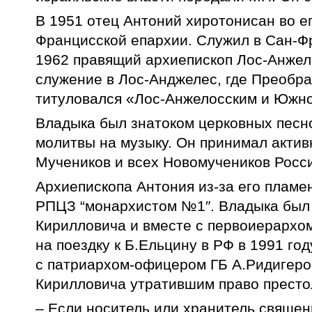
В 1951 отец Антоний хиротонисан во е
Францисской епархии. Служил в Сан-Фр
1962 правящий архиепископ Лос-Анжел
служение в Лос-Анджелес, где Преобра
титуловался «Лос-Анжелосским и Южн
Владыка был знатоком церковных песн
молитвы на музыку. Он принимал актив
Мучеников и всех Новомучеников Росси
Архиепископа Антония из-за его пламе
РПЦЗ “монархистом №1″. Владыка был 
Кирилловича и вместе с первоиерархо
на поездку к Б.Ельцину в РФ в 1991 год
с патриархом-офицером ГБ А.Ридигеро
Кирилловича утратившим право престо
– Если носитель или хранитель священ