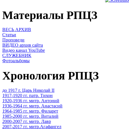
Материалы РПЦЗ
ВЕСЬ АРХИВ
Статьи
Проповеди
ВИДЕО архив сайта
Видео канал YouTube
СЛУЖЕБНИК
Фотоальбомы
Хронология РПЦЗ
до 1917 г. Царь Николай II
1917-1920 гг. патр. Тихон
1920-1936 гг. митр. Антоний
1936-1964 гг. митр. Анастасий
1964-1985 гг. митр. Филарет
1985-2000 гг. митр. Виталий
2000-2007 гг. митр. Лавр
2007-2017 гг. митр.Агафангел