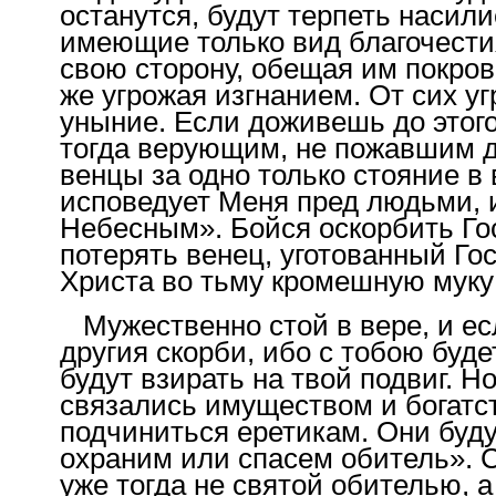
останутся, будут терпеть насил
имеющие только вид благочестия
свою сторону, обещая им покров
же угрожая изгнанием. От сих у
уныние. Если доживешь до этого
тогда верующим, не пожавшим д
венцы за одно только стояние в 
исповедует Меня пред людьми,
Небесным». Бойся оскорбить Гос
потерять венец, уготованный Го
Христа во тьму кромешную муку
Мужественно стой в вере, и ес
другия скорби, ибо с тобою буде
будут взирать на твой подвиг. Но
связались имуществом и богатст
подчиниться еретикам. Они буду
охраним или спасем обитель». С
уже тогда не святой обителью, а