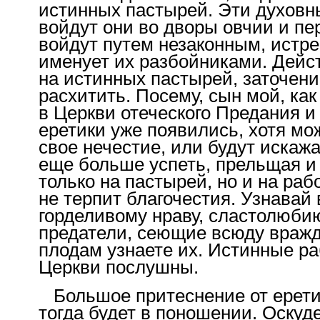
истинных пастырей. Эти духовн
войдут они во дворы овчии и пер
войдут путем незаконным, истр
именует их разбойниками. Дейст
на истинных пастырей, заточение
расхитить. Посему, сын мой, ка
в Церкви отеческого Предания и 
еретики уже появились, хотя мо
свое нечестие, или будут искаж
еще больше успеть, прельщая и 
только на пастырей, но и на ра
не терпит благочестия. Узнавай 
горделивому нраву, сластолюбию
предатели, сеющие всюду вражду 
плодам узнаете их. Истинные р
Церкви послушны.
Большое притеснение от ерети
тогда будет в поношении. Оскуд