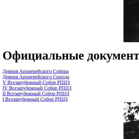
Официальные докумен
Деяния Архиерейского Собора
Деяния Архиерейского Синода
V Всезарубежный Собор РПЦЗ
IV Всезарубежный Собор РПЦЗ
II Всезарубежный Собор РПЦЗ
I Всезарубежный Собор РПЦЗ