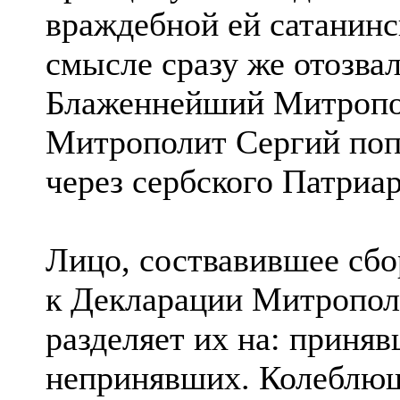
враждебной ей сатанинс
смысле сразу же отозва
Блаженнейший Митpопол
Митpополит Сергий попр
через сербского Патpиаp
Лицо, соствавившее сбо
к Декларации Митpополи
разделяет их на: приня
непринявших. Колеблющ