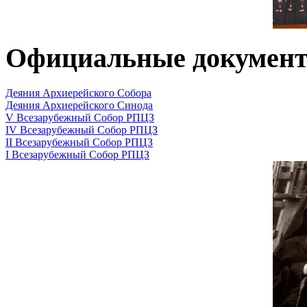
Официальные докумен
Деяния Архиерейского Собора
Деяния Архиерейского Синода
V Всезарубежный Собор РПЦЗ
IV Всезарубежный Собор РПЦЗ
II Всезарубежный Собор РПЦЗ
I Всезарубежный Собор РПЦЗ