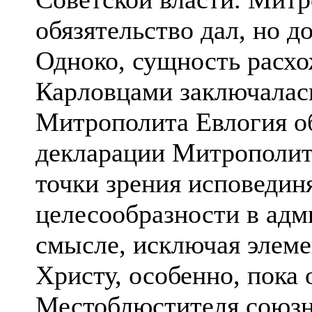
обязятельство дал, но д
Одноко, сущность расх
Каpловцами заключалась
Митpополита Евлогия о
декларации Митpополита
точки зрения исповединя
целесообразности в ад
смысле, исключая элеме
Христу, особенно, пока 
Местоблюстителя союзн