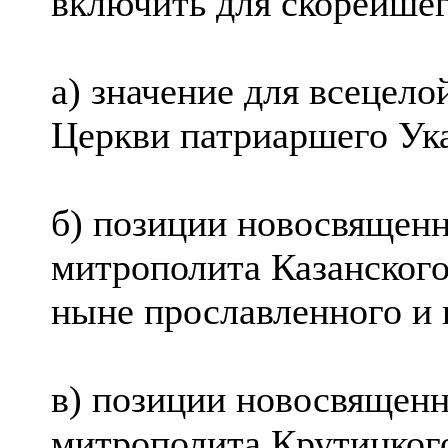
включить для скорейшег
а) значение для всецел
Церкви патриаршего Указ
б) позиции новосвящен
митрополита Казанского
ныне прославленного и 
в) позиции новосвященн
митрополита Крутицкого