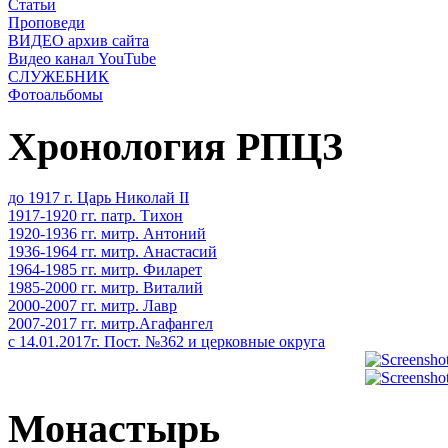
Статьи
Проповеди
ВИДЕО архив сайта
Видео канал YouTube
СЛУЖЕБНИК
Фотоальбомы
Хронология РПЦЗ
до 1917 г. Царь Николай II
1917-1920 гг. патр. Тихон
1920-1936 гг. митр. Антоний
1936-1964 гг. митр. Анастасий
1964-1985 гг. митр. Филарет
1985-2000 гг. митр. Виталий
2000-2007 гг. митр. Лавр
2007-2017 гг. митр.Агафангел
с 14.01.2017г. Пост. №362 и церковные округа
Монастырь