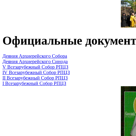
Официальные докумен
Деяния Архиерейского Собора
Деяния Архиерейского Синода
V Всезарубежный Собор РПЦЗ
IV Всезарубежный Собор РПЦЗ
II Всезарубежный Собор РПЦЗ
I Всезарубежный Собор РПЦЗ