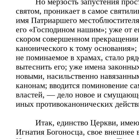
Но мерзость запустения простир
святом, проникает в самое святил
имя Патриаршего местоблюстителя 
его «Господином нашим»; уже от е
скором совершенном прекращении 
канонического к тому основания»;
не поминаемое в храмах, стало ря
вытеснить его; уже имена законны
новыми, насильственно навязанны
канонам; вводится поминовение с
властей, — дело новое и смущающ
иных противоканонических действ
Итак, единство Церкви, имеюще
Игнатия Богоносца, свое внешнее 