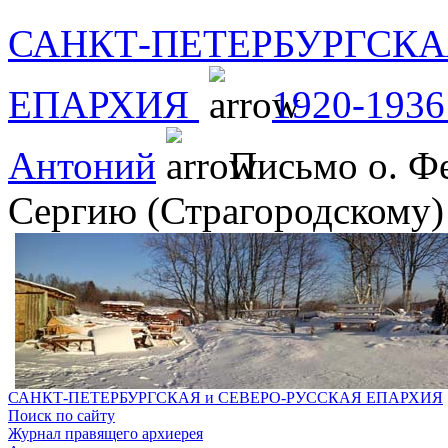
САНКТ-ПЕТЕРБУРГСКА
ЕПАРХИЯ
1920-1936
Антоний
Письмо о. Фе
Сергию (Страгородскому)
САНКТ-ПЕТЕРБУРГСКАЯ и СЕВЕРО-РУССКАЯ ЕПАРХИЯ
Поиск по сайту
Журнал правящего архиерея