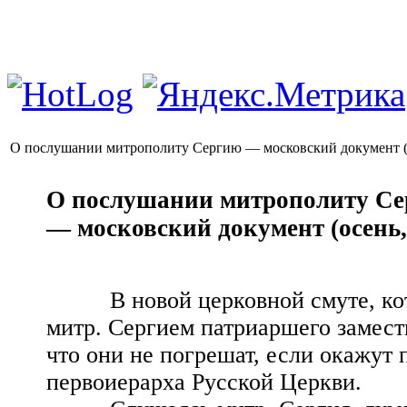
О послушании митрополиту Сергию — московский документ (ос
О послушании митрополиту С
— московский документ (осень, 
В новой церковной смуте, котор
митр. Сергием патриаршего замест
что они не погрешат, если окажут
первоиерарха Русской Церкви.