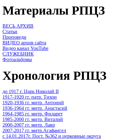
Материалы РПЦЗ
ВЕСЬ АРХИВ
Статьи
Проповеди
ВИДЕО архив сайта
Видео канал YouTube
СЛУЖЕБНИК
Фотоальбомы
Хронология РПЦЗ
до 1917 г. Царь Николай II
1917-1920 гг. патр. Тихон
1920-1936 гг. митр. Антоний
1936-1964 гг. митр. Анастасий
1964-1985 гг. митр. Филарет
1985-2000 гг. митр. Виталий
2000-2007 гг. митр. Лавр
2007-2017 гг. митр.Агафангел
с 14.01.2017г. Пост. №362 и церковные округа