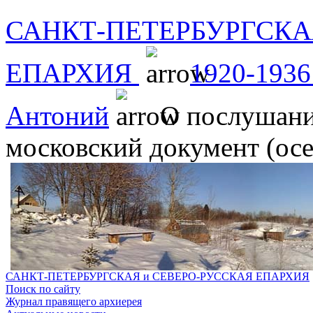
САНКТ-ПЕТЕРБУРГСКА
ЕПАРХИЯ
1920-1936
Антоний
О послушани
московский документ (осен
САНКТ-ПЕТЕРБУРГСКАЯ и СЕВЕРО-РУССКАЯ ЕПАРХИЯ
Поиск по сайту
Журнал правящего архиерея