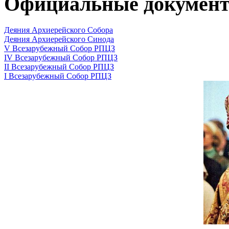
Официальные докумен
Деяния Архиерейского Собора
Деяния Архиерейского Синода
V Всезарубежный Собор РПЦЗ
IV Всезарубежный Собор РПЦЗ
II Всезарубежный Собор РПЦЗ
I Всезарубежный Собор РПЦЗ