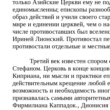
только Азийские Церкви ему не под
единомысленны; епископы разнообр
образ действий и учили своего ста
мире и единении церквей, чем о н
числе противоставших был вселенс
Ириней Лионский. Противостал пер
противостали отдельные и местные
Третий век известен спором св.
Стефаном. Церковь в конце концов 
Киприана, ни мысли и практики еп
действительным крещение любой е
возможность и необходимость иног
признавалась самыми авторитетным
Фирмилиана Каппадок., Дионисия А