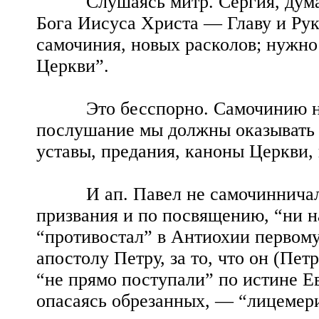
Слушаясь митр. Сергия, думают
Бога Иисуса Христа — Главу и Ру
самочиния, новых расколов; нужно
Церкви”.
Это бесспорно. Самочинию не д
послушание мы должны оказывать н
уставы, предания, каноны Церкви,
И ап. Павел не самочинничал, к
призвания и по посвящению, “ни на
“противостал” в Антиохии первому
апостолу Петру, за то, что он (Пет
“не прямо поступали” по истине Ев
опасаясь обрезанных, — “лицемер