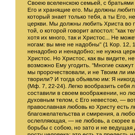
Своею вселенскою семьей, с братьями
Его и хранящие его. Мы должны любить 
который знает только тебя, а ты Его, н
церкви. Мы должны любить Христа во пл
той, о которой говорит апостол: "как т
хотя их много, так и Христос... Не мож
ногам: вы мне не надобны" (1 Кор. 12, 
ненадобно и ненадобно; не нужна церк
Христос. Но Христос, как вы видите, 
возможно Ему угодить. “Многие скажут 
мы пророчествовали, и не Твоим ли им
творили? И тогда объявлю им: Я никогд
(Мф. 7, 22-24). Легко вообразить себ
составили в своем воображении, но люб
духовным телом, с Его невестою, — во
православная любовь ко Христу есть 
благожелательства и смирения, а любо
ослепляющая, — не любовь, а скорее в
борьбы с собою, но зато и не ведуща
росту человека; это есть та прелесть 