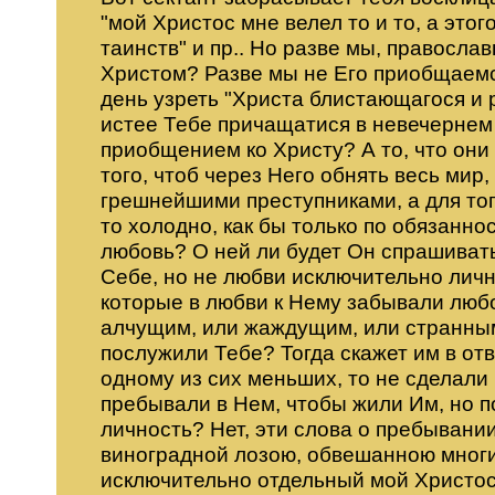
"мой Христос мне велел то и то, а этого
таинств" и пр.. Но разве мы, правосл
Христом? Разве мы не Его приобщаемся
день узреть "Христа блистающагося и 
истее Тебе причащатися в невечернем 
приобщением ко Христу? А то, что они 
того, чтоб через Него обнять весь мир,
грешнейшими преступниками, а для того
то холодно, как бы только по обязанно
любовь? О ней ли будет Он спрашивать
Себе, но не любви исключительно личн
которые в любви к Нему забывали любо
алчущим, или жаждущим, или странным,
послужили Тебе? Тогда скажет им в отв
одному из сих меньших, то не сделали 
пребывали в Нем, чтобы жили Им, но 
личность? Нет, эти слова о пребывани
виноградной лозою, обвешанною многими
исключительно отдельный мой Христос,