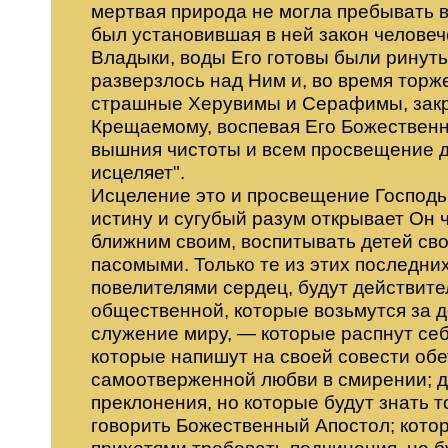
мертвая природа не могла пребывать в
был установившая в ней закон челове
Владыки, воды Его готовы были ринуть
разверзлось над Ним и, во время торж
страшные Херувимы и Серафимы, закр
Крещаемому, воспевая Его Божественну
вышния чистоты и всем просвещение д
исцеляет".
Исцеление это и просвещение Господь 
истину и сугубый разум открывает Он 
ближним своим, воспитывать детей сво
пасомыми. Только те из этих последн
повелителями сердец, будут действи
общественной, которые возьмутся за д
служение миру, — которые распнут себ
которые напишут на своей совести обе
самоотверженной любви в смирении; д
преклонения, но которые будут знать т
говорить Божественный Апостол; котор
прихотями требовать подчинения, но бу