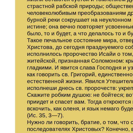
страстной рабской природы; обществен
человеколюбивым преобразованиям дру
бурной реки сокрушает на неуклонном 
истине; она вечно повторяет усвоенные
было, то и будет, а что делалось то и бу
Такое печальное состояние мира, отве
Христова, до сегодня празднуемого со
исполнилось пророчество Исайи о том,
житейской, признанная Соломоном: кр
гладкими. И явится слава Господня и уз
как говорить св. Григорий, единственн
естественной жизни. Явился Утешитель
исполнеши днесь св. пророчеств: укре
Скажите робким душою: не бойтеся; во
приидет и спасет вам. Тогда откроются
вскочить, как оленя, и язык немаго буд
(Ис. 35, 3—7).
Нужно ли говорить, братие, о том, что
последователях Христовых? Конечно, в