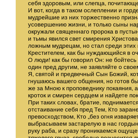
себя здоровым, или слепца, почитающе
И вот, когда в таком ослеплении и гор
мудрейшие из них торжественно призн
усовершению жизни, и только сыны на
окружали священнаго пророка в пустыне
и тьмы явился свет смирения Христов
ложным мудрецам, но стал среди этих
Крестителем, как бы нуждающийся в о
О люди! как бы говорил Он: не бойтес
один пред другим, не заявляйте о сво
Я, святой и предвечный Сын Божий, ко
гнушаюсь вашего общения, но готов бы
же за Мною к проповеднику покаяния, а
кроток и смирен сердцем и найдете пок
При таких словах, братие, поднимается
отстаивание себя пред Тем, Кто заран
превосходством, Кто „без огня изваря
выбрасываем застарелую в нас гордын
руку раба, и сразу проникаемся ощущ
тяжелого груза, свободно возносится 