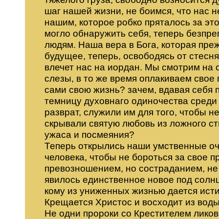
шаг нашей жизни, не боимся, что нас н
нашим, которое робко пряталось за эт
могло обнаружить себя, теперь безпре
людям. Наша вера в Бога, которая пре
будущее, теперь, освободясь от стесн
влечет нас на иордан. Мы смотрим на
слезы, в то же время оплакиваем свое
сами свою жизнь? зачем, вдавая себя 
темницу духовнаго одиночества среди
разврат, служили им для того, чтобы 
скрывали святую любовь из ложного с
ужаса и посмеяния?
Теперь открылись наши умственные очи
человека, чтобы не бороться за свое п
превозношением, но состраданием, не 
явилось единственное новое под солнц
кому из униженных жизнью дается исти
Крещается Христос и восходит из воды
Не одни пророки со Крестителем лико