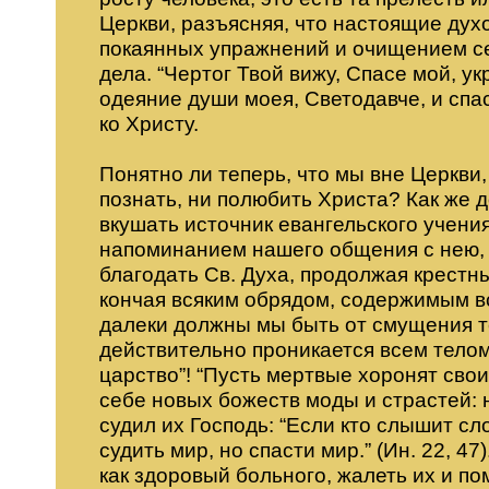
Церкви, разъясняя, что настоящие ду
покаянных упражнений и очищением се
дела. “Чертог Твой вижу, Спасе мой, у
одеяние души моея, Светодавче, и спа
ко Христу.
Понятно ли теперь, что мы вне Церкви
познать, ни полюбить Христа? Как же 
вкушать источник евангельского учени
напоминанием нашего общения с нею, н
благодать Св. Духа, продолжая крест
кончая всяким обрядом, содержимым в
далеки должны мы быть от смущения т
действительно проникается всем телом
царство”! “Пусть мертвые хоронят свои
себе новых божеств моды и страстей: н
судил их Господь: “Если кто слышит сл
судить мир, но спасти мир.” (Ин. 22, 47
как здоровый больного, жалеть их и по