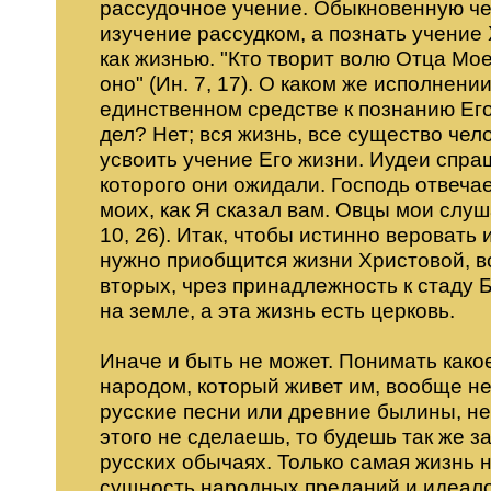
рассудочное учение. Обыкновенную че
изучение рассудком, а познать учение
как жизнью. "Кто творит волю Отца Моег
оно" (Ин. 7, 17). О каком же исполнени
единственном средстве к познанию Ег
дел? Нет; вся жизнь, все существо че
усвоить учение Его жизни. Иудеи спр
которого они ожидали. Господь отвечает
моих, как Я сказал вам. Овцы мои слуш
10, 26). Итак, чтобы истинно веровать
нужно приобщится жизни Христовой, во
вторых, чрез принадлежность к стаду Б
на земле, а эта жизнь есть церковь.
Иначе и быть не может. Понимать како
народом, который живет им, вообще не
русские песни или древние былины, нео
этого не сделаешь, то будешь так же 
русских обычаях. Только самая жизнь 
сущность народных преданий и идеалов