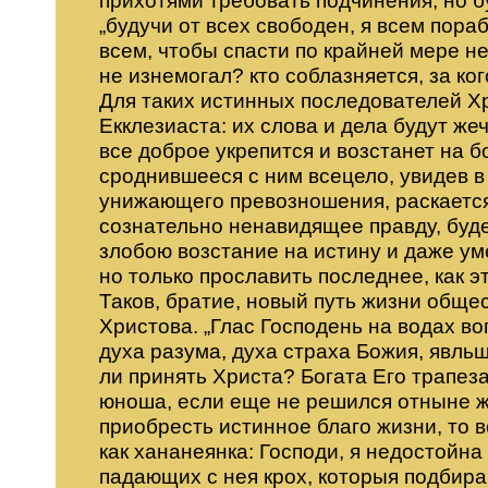
„будучи от всех свободен, я всем пора
всем, чтобы спасти по крайней мере нек
не изнемогал? кто соблазняется, за кого
Для таких истинных последователей Хр
Екклезиаста: их слова и дела будут же
все доброе укрепится и возстанет на б
сроднившееся с ним всецело, увидев в
унижающего превозношения, раскается 
сознательно ненавидящее правду, буде
злобою возстание на истину и даже уме
но только прославить последнее, как э
Таков, братие, новый путь жизни обще
Христова. „Глас Господень на водах во
духа разума, духа страха Божия, явль
ли принять Христа? Богата Его трапеза
юноша, если еще не решился отныне ж
приобресть истинное благо жизни, то в
как хананеянка: Господи, я недостойна
падающих с нея крох, которыя подбира