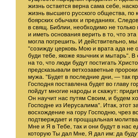
жизнь остается верна сама себе, наск
жизнь высшего русского общества, по к
боярских обычаях и преданиях. Следов
в свящ. Библии, необходимо не только
и иметь основания верить в то, что эт
могла погрешить. И действительно, м
"созижду церковь Мою и врата ада не од
буди тебе, якоже язычник и мытарь". В
на то, что люди будут постигать Христ
предсказывали ветхозаветные пророки
мужа. "Будет в последние дни, — так п
Господня поставлена будет во главу го
пойдут многие народы и скажут: придит
Он научит нас путям Своим, и будем хо
Господне из Иерусалима". Итак, этот з
восхождение на гору Господню, чрез во
подтверждает и прощщальная молитва Г
Мне и Я в Тебе, так и они будут в нас 
которую Ты дал Мне, Я дал им: да будут