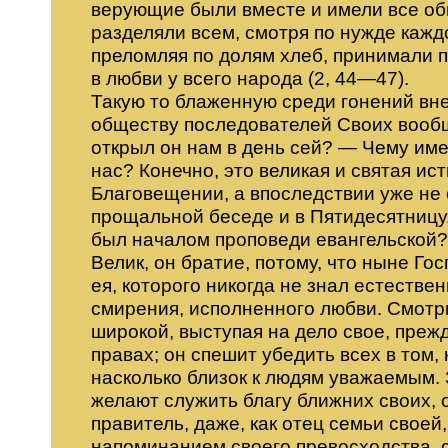
верующие были вместе и имели все об
разделяли всем, смотря по нужде кажд
преломляя по долям хлеб, принимали п
в любви у всего народа (2, 44—47).
Такую то блаженную среди гонений вн
обществу последователей Своих вообще
открыл он нам в день сей? — Чему им
нас? Конечно, это великая и святая ис
Благовещении, а впоследствии уже не
прощальной беседе и в Пятидесятницу.
был началом проповеди евангельской?
Велик, он братие, потому, что ныне Го
ея, которого никогда не знал естестве
смирения, исполненного любви. Смотри
широкой, выступая на дело свое, прежд
правах; он спешит убедить всех в том,
насколько близок к людям уважаемым. 
желают служить благу ближних своих, о
правитель, даже, как отец семьи своей
напоминанием своего превосходства, 