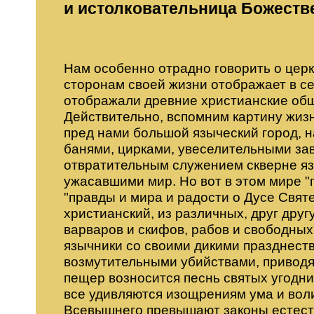
и истолковательница Божеств
Нам особенно отрадно говорить о церк
сторонам своей жизни отображает в се
отображали древние христианские общ
Действительно, вспомним картину жиз
пред нами большой языческий город, н
банями, цирками, увеселительными за
отвратительным служением скверне яз
ужасавшими мир. Но вот в этом мире "
"правды и мира и радости о Дусе Свят
христианский, из различных, друг друг
варваров и скифов, рабов и свободных"
язычники со своими дикими празднест
возмутительными убийствами, приводят
пещер возносится песнь святых угодн
все удивляются изощрениям ума и вол
Всевышнего превышают законы естеств