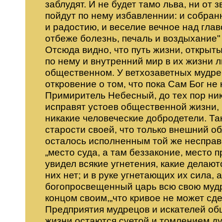
заблудят. И не будет тамо льва, ни от
пойдут по нему избавленнии: и собранн
и радостию, и веселие вечное над глав
отбеже болезнь, печаль и воздыхание" 
Отсюда видно, что путь жизни, откры
по нему и внутренний мир в их жизни л
общественном. У ветхозаветных мудре
откровение о том, что пока Сам Бог не
Примиритель Небесный, до тех пор ника
исправят устоев общественной жизни, 
никакие человеческие добродетели. Та
старости своей, что только внешний о
осталось исполненным той же несправе
„место суда, а там беззаконие, место пр
увидел всякие угнетения, какие делают
них нет; и в руке угнетающих их сила, а
богопросвещенный царь всю свою мудр
концом своим,„что кривое не может сдел
Предприятия мудрецов и искателей об
жизни остаются суетой и томлением ду