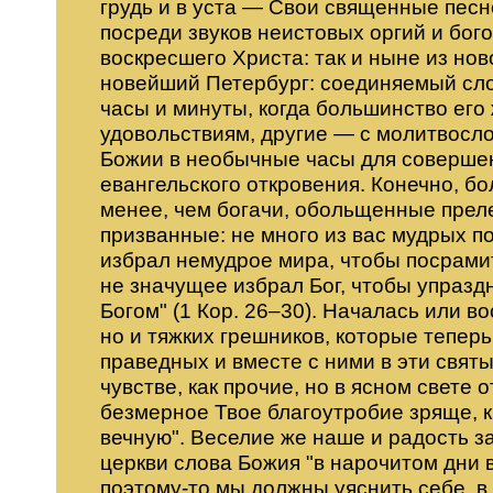
грудь и в уста — Свои священные песн
посреди звуков неистовых оргий и бо
воскресшего Христа: так и ныне из нов
новейший Петербург: соединяемый сло
часы и минуты, когда большинство его
удовольствиям, другие — с молитвосло
Божии в необычные часы для соверше
евангельского откровения. Конечно, б
менее, чем богачи, обольщенные преле
призванные: не много из вас мудрых по
избрал немудрое мира, чтобы посрамит
не значущее избрал Бог, чтобы упразд
Богом" (1 Кор. 26–30). Началась или в
но и тяжких грешников, которые тепе
праведных и вместе с ними в эти свят
чувстве, как прочие, но в ясном свете 
безмерное Твое благоутробие зряще, к
вечную". Веселие же наше и радость з
церкви слова Божия "в нарочитом дни 
поэтому-то мы должны уяснить себе, 