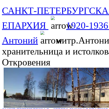
САНКТ-ПЕТЕРБУРГСКА
ЕПАРХИЯ
1920-1936
Антоний
митр.Антоний
хранительница и истолко
Откровения