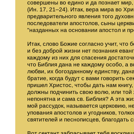
совершены во едино и да познает мир,
(Ин. 17, 21–24). Итак, вера мира во Х
предварительного явления того духовн
последователи апостолов, сыны церкви,
"назданных на основании апостол и пр
Итак, слово Божие согласно учит, что 
и без доброй жизни нет познания еванг
каждому из них для спасения достаточ
что Библия дана не каждому особо, а 
любви, их богозданному единству, дана
братие, когда будут с вами говорить с
пришел Христос, чтобы дать нам книгу,
должны подчинить свою волю, или той 
непонятна и сама св. Библия? А эта 
мой рассудок, называется церковию, н
упования апостолов и угодников, толк
святителей и песнописцев, благодать с
Вот сектант забрасывает тебя восклиц