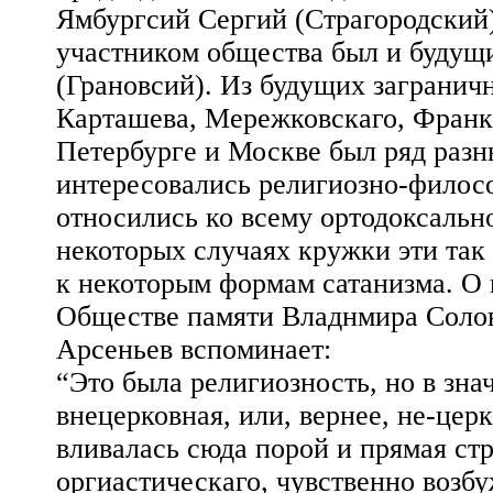
Ямбургсий Сергий (Страгородский)
участником общества был и будущ
(Грановсий). Из будущих заграничн
Карташева, Мережковскаго, Франк
Петербурге и Москве был ряд разн
интересовались религиозно-филос
относились ко всему ортодоксально
некоторых случаях кружки эти так
к некоторым формам сатанизма. О
Обществе памяти Владнмира Солов
Арсеньев вспоминает:
“Это была религиозность, но в зна
внецерковная, или, вернее, не-церк
вливалась сюда порой и прямая ст
оргиастическаго, чувственно возбу