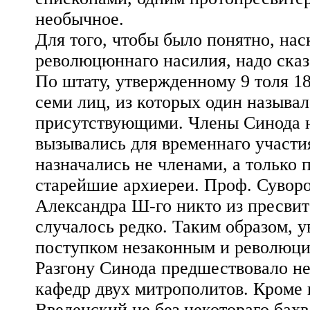
необычное.
Для того, чтобы было понятно, нас
революцюннаго насилия, надо сказ
По штату, утвержденному 9 толя 18
семи лиц, из которых один называ
присутствующими. Члены Синода н
вызывались для временнаго участия
назначались не членами, а только
старейшие архиереи. Проф. Суворо
Александра Ш-го никто из пресвите
случалось редко. Таким образом, 
поступком незаконным и революц
Разгону Синода предшествовало не
кафедр двух митрополитов. Кромe 
Введенский не без некотораго бахв