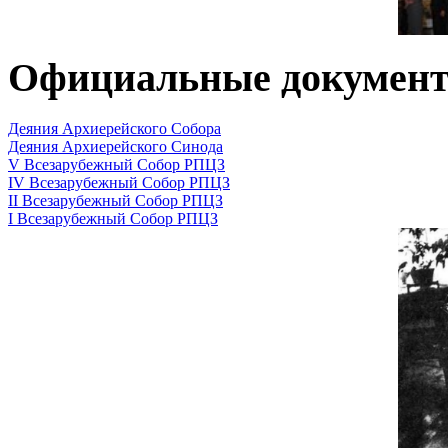
Официальные докумен
Деяния Архиерейского Собора
Деяния Архиерейского Синода
V Всезарубежный Собор РПЦЗ
IV Всезарубежный Собор РПЦЗ
II Всезарубежный Собор РПЦЗ
I Всезарубежный Собор РПЦЗ