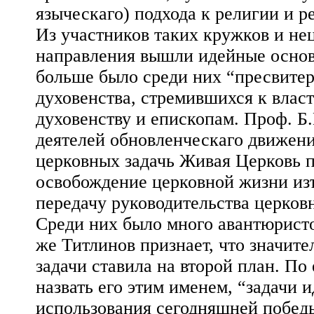
языческаго) подхода к религии и р
Из участников таких кружков и н
направления вышли идейные основ
больше было среди них “пресвитери
духовенства, стремившихся к влас
духовенству и епископам. Проф. Б.
деятелей обновленческаго движения
церковных задачь Живая Церковь п
освобождение церковной жизни из
передачу руководительства церков
Среди них было много авантюристо
же Титлинов признает, что значит
задачи ставила на второй план. По 
назвать его этим именем, “задачи 
использования сегодняшней побед