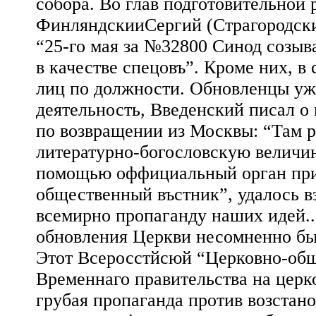
собора. Во глав подготовительной
ФинляндскииСергий (Страгородски
“25-го мая за №32800 Синод созыв
в качестве спецовъ”. Кроме них, в 
лиц по должности. Обновленцы уж
деятельность, Введенский писал о
по возвращении из Москвы: “Там р
литературно-богословскую величин
помощью оффициальный орган при
общественный въстник”, удалось вз
всемирно пропаганду наших идей..
обновления Церкви несомненно б
Этот Всеросстйсюй “Церковно-общ
Временнаго правительства на церк
грубая пропаганда против возстано