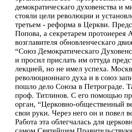
демократическаго духовенства и м
стояли цели революции и установл
третьем - реформа в Церкви. Пред
Попова, а секретарем протоиерея 
возглавителя обновленческаго дви
“Союз Демократическаго Духовенс
и просил прислать им оттуда пред
лекцией, но не имел успеха. Моск
революционнаго духа и в союз зап
пошло дело Союза в Петрограде. 
проф. Титлинов. С его помощью п
орган, “Церковно-общественный ве
свои руки. Через него он и повел 
Работа эта облегчалась для церк
самом Святейшем Правительствующ