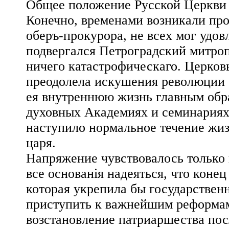
Общее положение Русской Церкви в
Конечно, временами возникали про
оберъ-прокурора, не всех мог удов
подвергался Петроградский митроп
ничего катастрофическаго. Церковь
преодолела искушения революции 1
ея внутреннюю жизнь главным обра
духовных Академиях и семинариях, 
наступило нормальное течение жиз
царя.
Напряжение чувствовалось только в
все ocнoвaнiя надеяться, что конец
которая укрепила бы государствен
приступить к важнейшим реформам
возстановление патриаршества пос