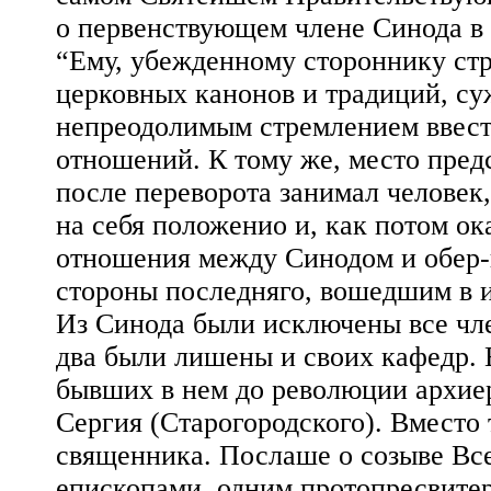
о первенствующем члене Синода в 
“Ему, убежденному стороннику ст
церковных канонов и традиций, су
непреодолимым cтремлением ввест
отношений. К тому же, место пред
после переворота занимал человек
на себя положенио и, как потом о
отношения между Синодом и обер-
стороны последняго, вошедшим в 
Из Синода были исключены все чле
два были лишены и своих кафедр. 
бывших в нем до революции архие
Сергия (Старогородского). Вместо
священника. Послаше о созыве Вс
епископами, одним протопресвите