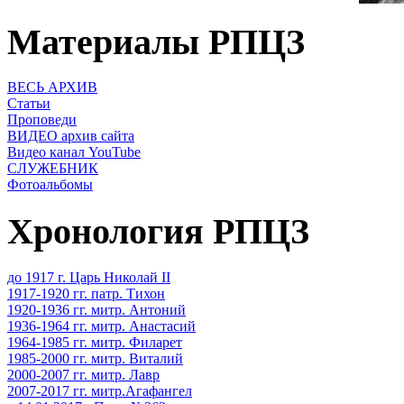
Материалы РПЦЗ
ВЕСЬ АРХИВ
Статьи
Проповеди
ВИДЕО архив сайта
Видео канал YouTube
СЛУЖЕБНИК
Фотоальбомы
Хронология РПЦЗ
до 1917 г. Царь Николай II
1917-1920 гг. патр. Тихон
1920-1936 гг. митр. Антоний
1936-1964 гг. митр. Анастасий
1964-1985 гг. митр. Филарет
1985-2000 гг. митр. Виталий
2000-2007 гг. митр. Лавр
2007-2017 гг. митр.Агафангел