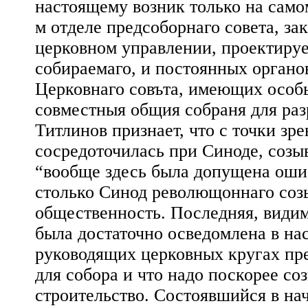
настоящему возник только на само
м отделе предсоборнаго совета, з
церковном управлении, проектиру
собираемаго, и постоянных орган
Церковнаго совъта, имеющих особ
совместныя общия собраня для раз
Титлинов признает, что с точки зр
сосредоточилась при Синоде, созы
“вообще здесь была допущена ошиб
столько Синод револющоннаго соз
общественность. Последняя, видим
была достаточно осведомлена в на
руководящих церковных кругах пре
для собора и что надо поскорее со
строительство. Состоявшийся в на