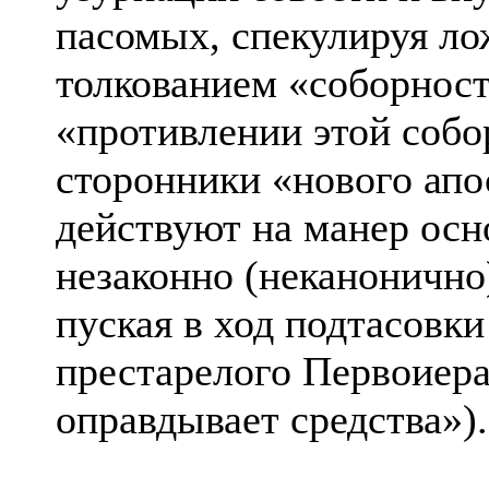
пасомых, спекулируя л
толкованием «соборност
«противлении этой соб
сторонники «нового апо
действуют на манер осн
незаконно (неканоничн
пуская в ход подтасовк
престарелого Первоиера
оправдывает средства»).