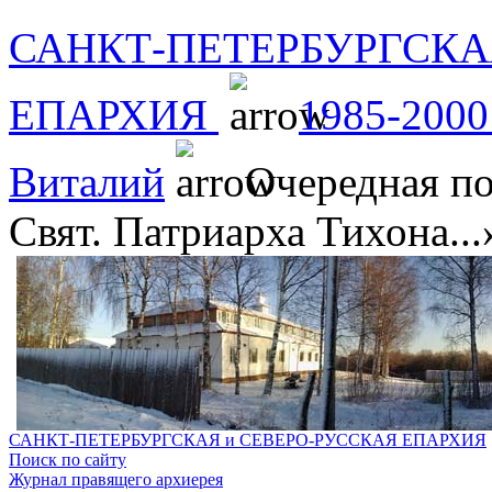
САНКТ-ПЕТЕРБУРГСКА
ЕПАРХИЯ
1985-2000
Виталий
Очередная по
Свят. Патриарха Тихона..
САНКТ-ПЕТЕРБУРГСКАЯ и СЕВЕРО-РУССКАЯ ЕПАРХИЯ
Поиск по сайту
Журнал правящего архиерея