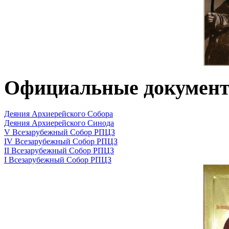
Официальные докумен
Деяния Архиерейского Собора
Деяния Архиерейского Синода
V Всезарубежный Собор РПЦЗ
IV Всезарубежный Собор РПЦЗ
II Всезарубежный Собор РПЦЗ
I Всезарубежный Собор РПЦЗ