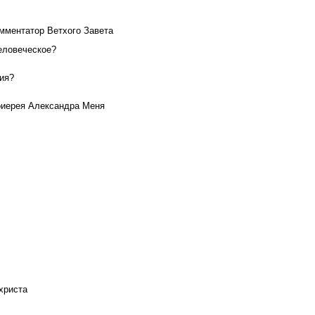
омментатор Ветхого Завета
человеческое?
ия?
тоиерея Александра Меня
ихриста