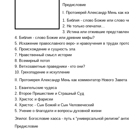
Предисловие
I. Протоиерей Александр Мень как к
1. Библия - слово Божие или слово 
2. Не только опечатки…
3. Истина или отжившие представлен
4. Библия - слово Божие или древние мифы?
5. Искажение православного веро- и нравоучения в трудах про
6. Происхождение и сущность зла
7. Нравственный смысл истории
8. Всемирный потоп
9. Ветхозаветные праведники - кто они?
10. Грехопадение и искупление
II. Протоиерея Александр Мень как комментатор Нового Завета
1. Евангельские чудеса
2. Второе Пришествие и Страшный Суд
3. Христос и фарисеи
4. Христос - Сын Божий и Сын Человеческий
5. Учение о благодати и вопросы духовной жизни
Эпилог. Богословие хаоса - путь к “универсальной религии” ант
Предисловие