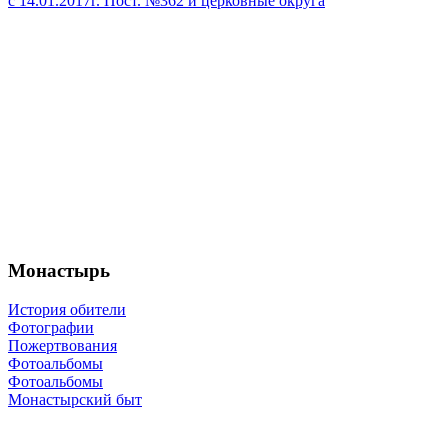
с 14.01.2017г. Пост. №362 и церковные округа
Монастырь
История обители
Фотографии
Пожертвования
Фотоальбомы
Фотоальбомы
Монастырский быт