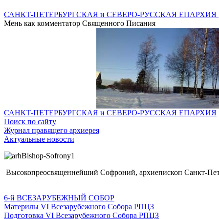
САНКТ-ПЕТЕРБУРГСКАЯ и СЕВЕРО-РУССКАЯ ЕПАРХИЯ
Мень как комментатор Священного Писания
САНКТ-ПЕТЕРБУРГСКАЯ и СЕВЕРО-РУССКАЯ ЕПАРХИЯ
Поиск по сайту
Журнал правящего архиерея
Актуальные новости
Высокопреосвященнейший Софроний, архиепископ Санкт-Пете
6-й ВСЕЗАРУБЕЖНЫЙ СОБОР
Материлы VI Всезарубежного Собора РПЦЗ
Подготовка VI Всезарубежного Собора РПЦЗ