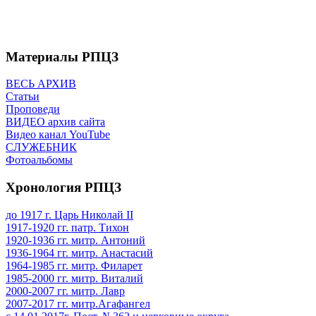
Материалы РПЦЗ
ВЕСЬ АРХИВ
Статьи
Проповеди
ВИДЕО архив сайта
Видео канал YouTube
СЛУЖЕБНИК
Фотоальбомы
Хронология РПЦЗ
до 1917 г. Царь Николай II
1917-1920 гг. патр. Тихон
1920-1936 гг. митр. Антоний
1936-1964 гг. митр. Анастасий
1964-1985 гг. митр. Филарет
1985-2000 гг. митр. Виталий
2000-2007 гг. митр. Лавр
2007-2017 гг. митр.Агафангел