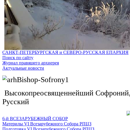
САНКТ-ПЕТЕРБУРГСКАЯ и СЕВЕРО-РУССКАЯ ЕПАРХИЯ
Поиск по сайту
Журнал правящего архиерея
Актуальные новости
Высокопреосвященнейший Софроний, 
Русский
6-й ВСЕЗАРУБЕЖНЫЙ СОБОР
Материлы VI Всезарубежного Собора РПЦЗ
Подготовка VI Всезарубежного Собора РПЦЗ