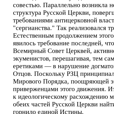
совестью. Параллельно возникла 
структура Русской Церкви, повергш
требованиями антицерковной власт
"сергианства." Так реализовался т
Естественным продолжением этого 
явилось требование последней, чт
Всемирный Совет Церквей, активно
экуменистов, перешагивая, тем са
еретиками — в нарушение догмато
Отцов. Поскольку РЗЦ принципиаль
Мирового Порядка, поощряющей эк
приверженцами этого движения. Ит
к идеологическому расхождению м
обеих частей Русской Церкви найт
горнило единой Истины.