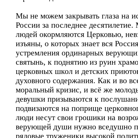
Мы не можем закрывать глаза на и
России за последнее десятилетие.
людей окормляются Церковью, невз
изъяны, о которых знает вся Росси
устремления ординарных верующи
святынь, к поднятию из руин храмо
церковных школ и детских приютов
духовного содержания. Как и во в
моральный кризис, и всё же молод
девушки призываются к послушани
подвизаются на поприще церковно
люди несут свои грошики на возро
верующей души нужно вседушно по
рядовые труженики высокой полити