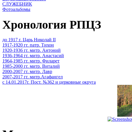
СЛУЖЕБНИК
Фотоальбомы
Хронология РПЦЗ
до 1917 г. Царь Николай II
1917-1920 гг. патр. Тихон
1920-1936 гг. митр. Антоний
1936-1964 гг. митр. Анастасий
1964-1985 гг. митр. Филарет
1985-2000 гг. митр. Виталий
2000-2007 гг. митр. Лавр
2007-2017 гг. митр.Агафангел
с 14.01.2017г. Пост. №362 и церковные округа