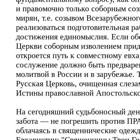
и правомочно только соборным со
мирян, т.е. созывом Всезарубежно
реализоваться подготовительная ра
достижения единомыслия. Если обе
Церкви соборным изволением прид
откроется путь к совместному евх
сослужение должно быть предваре
молитвой в России и в зарубежье.
Русская Церковь, очищенная слеза
Истины православной Апостольск
На сегодняшний судьбоносный день
забота — не погрешить против ПР
облачаясь в священнические одеж
Евхаристии: "Священницы Твои Го