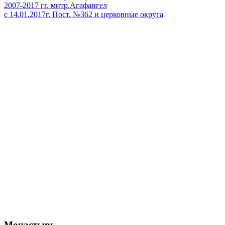
2007-2017 гг. митр.Агафангел
с 14.01.2017г. Пост. №362 и церковные округа
Монастырь