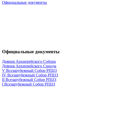
Официальные документы
Официальные документы
Деяния Архиерейского Собора
Деяния Архиерейского Синода
V Всезарубежный Собор РПЦЗ
IV Всезарубежный Собор РПЦЗ
II Всезарубежный Собор РПЦЗ
I Всезарубежный Собор РПЦЗ