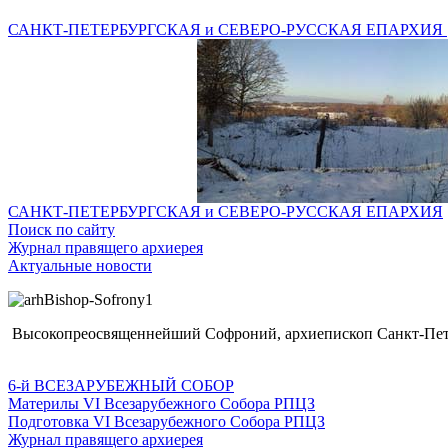
САНКТ-ПЕТЕРБУРГСКАЯ и СЕВЕРО-РУССКАЯ ЕПАРХИЯ
САНКТ-ПЕТЕРБУРГСКАЯ и СЕВЕРО-РУССКАЯ ЕПАРХИЯ
Поиск по сайту
Журнал правящего архиерея
Актуальные новости
Высокопреосвященнейший Софроний, архиепископ Санкт-Пете
6-й ВСЕЗАРУБЕЖНЫЙ СОБОР
Материлы VI Всезарубежного Собора РПЦЗ
Подготовка VI Всезарубежного Собора РПЦЗ
Журнал правящего архиерея