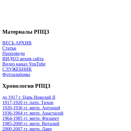
Материалы РПЦЗ
ВЕСЬ АРХИВ
Статьи
Проповеди
ВИДЕО архив сайта
Видео канал YouTube
СЛУЖЕБНИК
Фотоальбомы
Хронология РПЦЗ
до 1917 г. Царь Николай II
1917-1920 гг. патр. Тихон
1920-1936 гг. митр. Антоний
1936-1964 гг. митр. Анастасий
1964-1985 гг. митр. Филарет
1985-2000 гг. митр. Виталий
2000-2007 гг. митр. Лавр