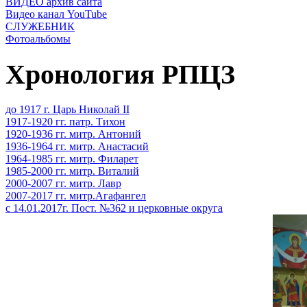
ВИДЕО архив сайта
Видео канал YouTube
СЛУЖЕБНИК
Фотоальбомы
Хронология РПЦЗ
до 1917 г. Царь Николай II
1917-1920 гг. патр. Тихон
1920-1936 гг. митр. Антоний
1936-1964 гг. митр. Анастасий
1964-1985 гг. митр. Филарет
1985-2000 гг. митр. Виталий
2000-2007 гг. митр. Лавр
2007-2017 гг. митр.Агафангел
с 14.01.2017г. Пост. №362 и церковные округа