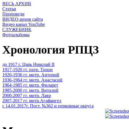
ВЕСЬ АРХИВ
Статьи
Проповеди
ВИДЕО архив сайта
Видео канал YouTube
СЛУЖЕБНИК
Фотоальбомы
Хронология РПЦЗ
до 1917 г. Царь Николай II
1917-1920 гг. патр. Тихон
1920-1936 гг. митр. Антоний
1936-1964 гг. митр. Анастасий
1964-1985 гг. митр. Филарет
1985-2000 гг. митр. Виталий
2000-2007 гг. митр. Лавр
2007-2017 гг. митр.Агафангел
с 14.01.2017г. Пост. №362 и церковные округа