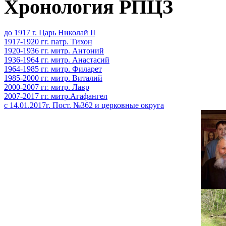
Хронология РПЦЗ
до 1917 г. Царь Николай II
1917-1920 гг. патр. Тихон
1920-1936 гг. митр. Антоний
1936-1964 гг. митр. Анастасий
1964-1985 гг. митр. Филарет
1985-2000 гг. митр. Виталий
2000-2007 гг. митр. Лавр
2007-2017 гг. митр.Агафангел
с 14.01.2017г. Пост. №362 и церковные округа