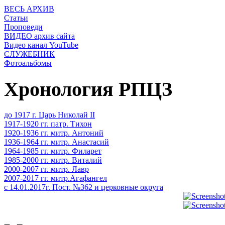
ВЕСЬ АРХИВ
Статьи
Проповеди
ВИДЕО архив сайта
Видео канал YouTube
СЛУЖЕБНИК
Фотоальбомы
Хронология РПЦЗ
до 1917 г. Царь Николай II
1917-1920 гг. патр. Тихон
1920-1936 гг. митр. Антоний
1936-1964 гг. митр. Анастасий
1964-1985 гг. митр. Филарет
1985-2000 гг. митр. Виталий
2000-2007 гг. митр. Лавр
2007-2017 гг. митр.Агафангел
с 14.01.2017г. Пост. №362 и церковные округа