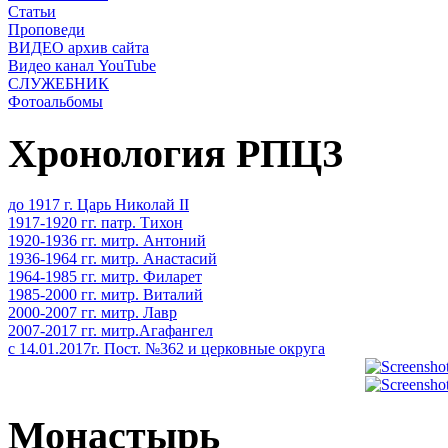
Статьи
Проповеди
ВИДЕО архив сайта
Видео канал YouTube
СЛУЖЕБНИК
Фотоальбомы
Хронология РПЦЗ
до 1917 г. Царь Николай II
1917-1920 гг. патр. Тихон
1920-1936 гг. митр. Антоний
1936-1964 гг. митр. Анастасий
1964-1985 гг. митр. Филарет
1985-2000 гг. митр. Виталий
2000-2007 гг. митр. Лавр
2007-2017 гг. митр.Агафангел
с 14.01.2017г. Пост. №362 и церковные округа
Монастырь