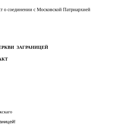
акт о соединении с Московской Патриархией
ЕРКВИ ЗАГРАНИЦЕЙ
АКТ
кскаго
аницей!