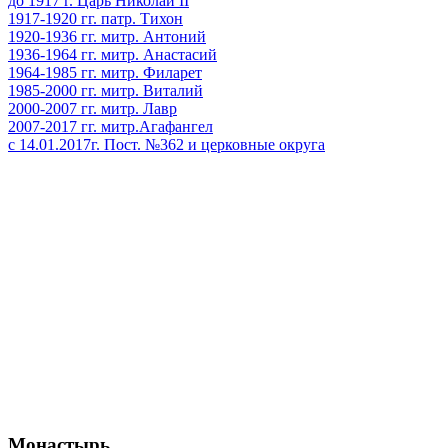
до 1917 г. Царь Николай II
1917-1920 гг. патр. Тихон
1920-1936 гг. митр. Антоний
1936-1964 гг. митр. Анастасий
1964-1985 гг. митр. Филарет
1985-2000 гг. митр. Виталий
2000-2007 гг. митр. Лавр
2007-2017 гг. митр.Агафангел
с 14.01.2017г. Пост. №362 и церковные округа
Монастырь