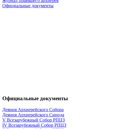
Журнал правящего архиерея
Официальные документы
Официальные документы
Деяния Архиерейского Собора
Деяния Архиерейского Синода
V Всезарубежный Собор РПЦЗ
IV Всезарубежный Собор РПЦЗ