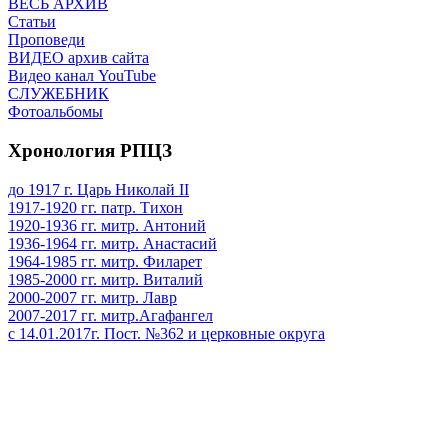
ВЕСЬ АРХИВ
Статьи
Проповеди
ВИДЕО архив сайта
Видео канал YouTube
СЛУЖЕБНИК
Фотоальбомы
Хронология РПЦЗ
до 1917 г. Царь Николай II
1917-1920 гг. патр. Тихон
1920-1936 гг. митр. Антоний
1936-1964 гг. митр. Анастасий
1964-1985 гг. митр. Филарет
1985-2000 гг. митр. Виталий
2000-2007 гг. митр. Лавр
2007-2017 гг. митр.Агафангел
с 14.01.2017г. Пост. №362 и церковные округа