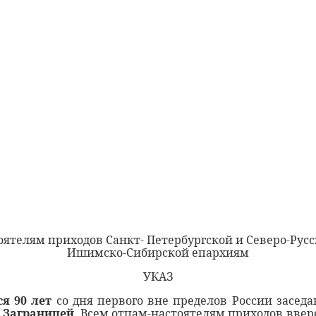
оятелям приходов Санкт- Петербургской и Северо-Русс
Ишимско-Сибирской епархиям
УКАЗ
я 90 лет
со дня первого вне пределов России засед
 Заграницей
. Всем отцам-настоятелям приходов вве