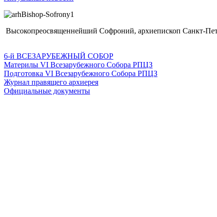
Высокопреосвященнейший Софроний, архиепископ Санкт-Пете
6-й ВСЕЗАРУБЕЖНЫЙ СОБОР
Материлы VI Всезарубежного Собора РПЦЗ
Подготовка VI Всезарубежного Собора РПЦЗ
Журнал правящего архиерея
Официальные документы