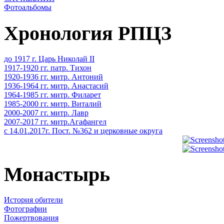
Фотоальбомы
Хронология РПЦЗ
до 1917 г. Царь Николай II
1917-1920 гг. патр. Тихон
1920-1936 гг. митр. Антоний
1936-1964 гг. митр. Анастасий
1964-1985 гг. митр. Филарет
1985-2000 гг. митр. Виталий
2000-2007 гг. митр. Лавр
2007-2017 гг. митр.Агафангел
с 14.01.2017г. Пост. №362 и церковные округа
Монастырь
История обители
Фотографии
Пожертвования