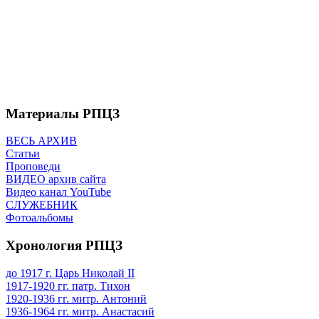
Материалы РПЦЗ
ВЕСЬ АРХИВ
Статьи
Проповеди
ВИДЕО архив сайта
Видео канал YouTube
СЛУЖЕБНИК
Фотоальбомы
Хронология РПЦЗ
до 1917 г. Царь Николай II
1917-1920 гг. патр. Тихон
1920-1936 гг. митр. Антоний
1936-1964 гг. митр. Анастасий