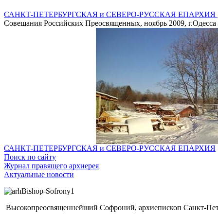
САНКТ-ПЕТЕРБУРГСКАЯ и СЕВЕРО-РУССКАЯ ЕПАРХИЯ
Совещания Российских Преосвященных, ноябрь 2009, г.Одесса
САНКТ-ПЕТЕРБУРГСКАЯ и СЕВЕРО-РУССКАЯ ЕПАРХИЯ
Поиск по сайту
Журнал правящего архиерея
Актуальные новости
Высокопреосвященнейший Софроний, архиепископ Санкт-Пете