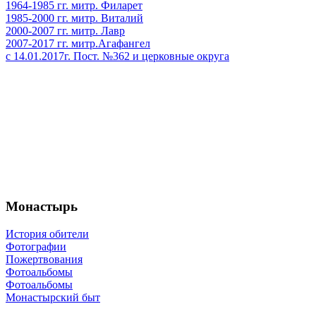
1964-1985 гг. митр. Филарет
1985-2000 гг. митр. Виталий
2000-2007 гг. митр. Лавр
2007-2017 гг. митр.Агафангел
с 14.01.2017г. Пост. №362 и церковные округа
Монастырь
История обители
Фотографии
Пожертвования
Фотоальбомы
Фотоальбомы
Монастырский быт