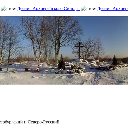
Деяния Архиерейского Синода
Деяния Архиер
рбургский и Северо-Русский