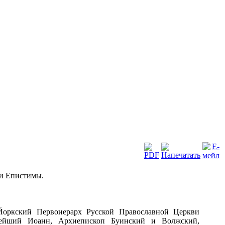
 и Епистимы.
Йоркский Первоиерарх Русской Православной Церкви
ннейший Иоанн, Архиепископ Буинский и Волжский,