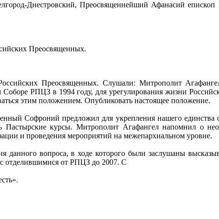
елгород-Днестровский, Преосвященнейший Афанасий епископ 
ссийских Преосвященных.
оссийских Преосвященных. Слушали: Митрополит Агафангел
 Соборе РПЦЗ в 1994 году, для урегулирования жизни Российс
оваться этим положением. Опубликовать настоящее положение.
енный Софроний предложил для укрепления нашего единства соз
ть Пастырские курсы. Митрополит Агафангел напомнил о нео
зации и проведения мероприятий на межепархиальном уровне.
ия данного вопроса, в ходе которого были заслушаны высказы
 с отделившимися от РПЦЗ до 2007. С
сть».