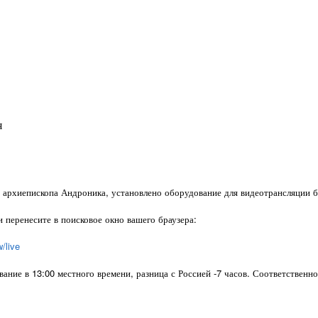
я
е архиепископа Андроника, установлено оборудование для видеотрансляции 
и перенесите в поисковое окно вашего браузера:
/live
евание в 13:00 местного времени, разница с Россией -7 часов. Соответственн