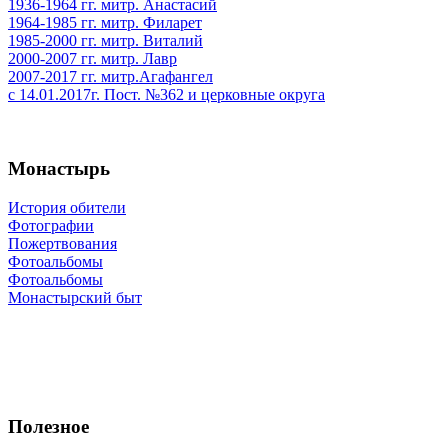
1936-1964 гг. митр. Анастасий
1964-1985 гг. митр. Филарет
1985-2000 гг. митр. Виталий
2000-2007 гг. митр. Лавр
2007-2017 гг. митр.Агафангел
с 14.01.2017г. Пост. №362 и церковные округа
Монастырь
История обители
Фотографии
Пожертвования
Фотоальбомы
Фотоальбомы
Монастырский быт
Полезное