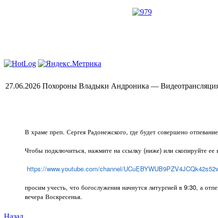
27.06.2026 Похороны Владыки Андроника — Видеотрансляци
В храме преп. Сергея Радонежского, где будет совершено отпевани
Чтобы подключиться, нажмите на ссылку (ниже) или скопируйте ее 
https://www.youtube.com/channel/UCuEBYWUB9PZV4JCQk42s52w
просим учесть, что богослужения начнутся литургией в 9:30, а отп
вечера Воскресенья.
Назад