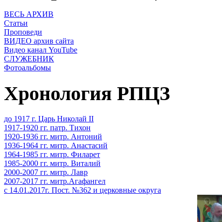
ВЕСЬ АРХИВ
Статьи
Проповеди
ВИДЕО архив сайта
Видео канал YouTube
СЛУЖЕБНИК
Фотоальбомы
Хронология РПЦЗ
до 1917 г. Царь Николай II
1917-1920 гг. патр. Тихон
1920-1936 гг. митр. Антоний
1936-1964 гг. митр. Анастасий
1964-1985 гг. митр. Филарет
1985-2000 гг. митр. Виталий
2000-2007 гг. митр. Лавр
2007-2017 гг. митр.Агафангел
с 14.01.2017г. Пост. №362 и церковные округа