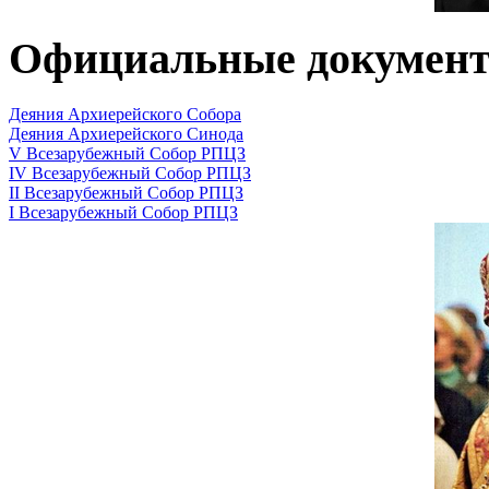
Официальные докумен
Деяния Архиерейского Собора
Деяния Архиерейского Синода
V Всезарубежный Собор РПЦЗ
IV Всезарубежный Собор РПЦЗ
II Всезарубежный Собор РПЦЗ
I Всезарубежный Собор РПЦЗ