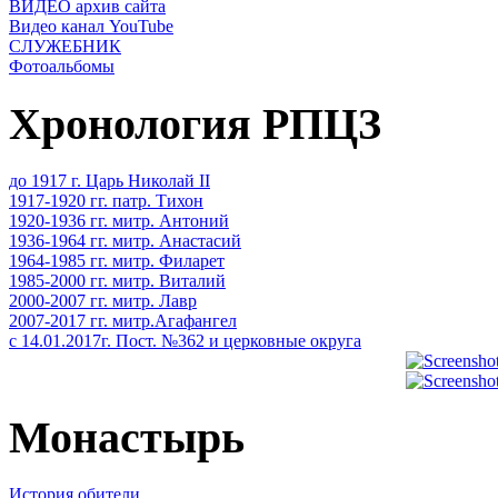
ВИДЕО архив сайта
Видео канал YouTube
СЛУЖЕБНИК
Фотоальбомы
Хронология РПЦЗ
до 1917 г. Царь Николай II
1917-1920 гг. патр. Тихон
1920-1936 гг. митр. Антоний
1936-1964 гг. митр. Анастасий
1964-1985 гг. митр. Филарет
1985-2000 гг. митр. Виталий
2000-2007 гг. митр. Лавр
2007-2017 гг. митр.Агафангел
с 14.01.2017г. Пост. №362 и церковные округа
Монастырь
История обители