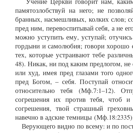
Учение Церкви говорит нам, каким 
памятозлобствуй на него; не позволя
бранных, насмешливых, колких слов; с
пред ним, перевоспитывай себя, а не ег
можно уступить ему, уступай; отучись
гордыни и самолюбия; говори хорошо о
тех, которые устраивают тебе различн
48). Никак, ни под каким предлогом, не
или худ, имея пред глазами того одног
пред Богом, – себя. Поступай относи
относительно тебя (Мф.7:1–12). О
согрешения их против тебя, чтоб и
согрешения, твой страшный греховн
навечно в адские темницы (Мф.18:2335)
Верующего видно по всему: и по посту