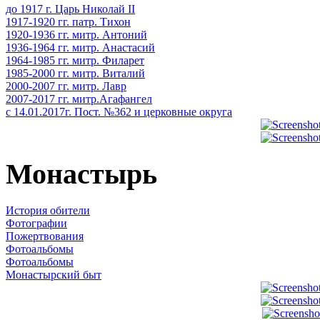
до 1917 г. Царь Николай II
1917-1920 гг. патр. Тихон
1920-1936 гг. митр. Антоний
1936-1964 гг. митр. Анастасий
1964-1985 гг. митр. Филарет
1985-2000 гг. митр. Виталий
2000-2007 гг. митр. Лавр
2007-2017 гг. митр.Агафангел
с 14.01.2017г. Пост. №362 и церковные округа
Монастырь
История обители
Фотографии
Пожертвования
Фотоальбомы
Фотоальбомы
Монастырский быт