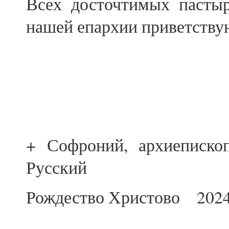
Всех досточтимых пасты
нашей епархии приветству
+ Софроний, архиеписко
Русский
Рождество Христово 202