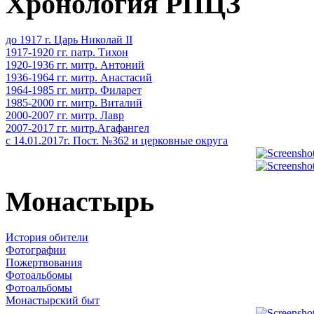
Хронология РПЦЗ
до 1917 г. Царь Николай II
1917-1920 гг. патр. Тихон
1920-1936 гг. митр. Антоний
1936-1964 гг. митр. Анастасий
1964-1985 гг. митр. Филарет
1985-2000 гг. митр. Виталий
2000-2007 гг. митр. Лавр
2007-2017 гг. митр.Агафангел
с 14.01.2017г. Пост. №362 и церковные округа
Монастырь
История обители
Фотографии
Пожертвования
Фотоальбомы
Фотоальбомы
Монастырский быт