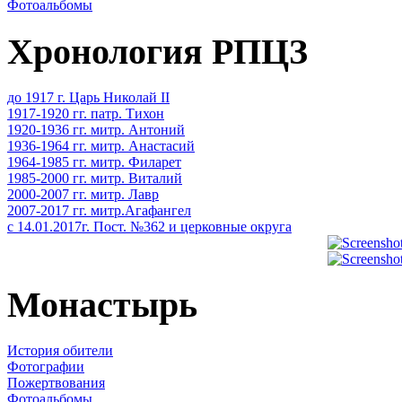
Фотоальбомы
Хронология РПЦЗ
до 1917 г. Царь Николай II
1917-1920 гг. патр. Тихон
1920-1936 гг. митр. Антоний
1936-1964 гг. митр. Анастасий
1964-1985 гг. митр. Филарет
1985-2000 гг. митр. Виталий
2000-2007 гг. митр. Лавр
2007-2017 гг. митр.Агафангел
с 14.01.2017г. Пост. №362 и церковные округа
Монастырь
История обители
Фотографии
Пожертвования
Фотоальбомы