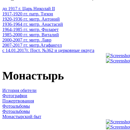
до 1917 г. Царь Николай II
1917-1920 гг. патр. Тихон
1920-1936 гг. митр. Антоний
1936-1964 гг. митр. Анастасий
1964-1985 гг. митр. Филарет
1985-2000 гг. митр. Виталий
2000-2007 гг. митр. Лавр
2007-2017 гг. митр.Агафангел
с 14.01.2017г. Пост. №362 и церковные округа
Монастырь
История обители
Фотографии
Пожертвования
Фотоальбомы
Фотоальбомы
Монастырский быт