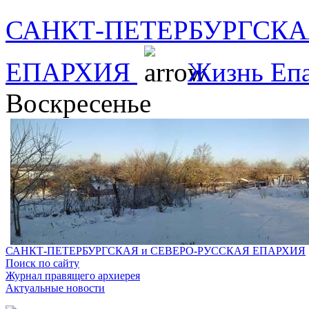
САНКТ-ПЕТЕРБУРГСКА
ЕПАРХИЯ
Жизнь Еп
Воскресенье
САНКТ-ПЕТЕРБУРГСКАЯ и СЕВЕРО-РУССКАЯ ЕПАРХИЯ
Поиск по сайту
Журнал правящего архиерея
Актуальные новости