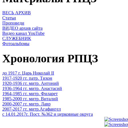
ВЕСЬ АРХИВ
Статьи
Проповеди
ВИДЕО архив сайта
Видео канал YouTube
СЛУЖЕБНИК
Фотоальбомы
Хронология РПЦЗ
до 1917 г. Царь Николай II
1917-1920 гг. патр. Тихон
1920-1936 гг. митр. Антоний
1936-1964 гг. митр. Анастасий
1964-1985 гг. митр. Филарет
1985-2000 гг. митр. Виталий
2000-2007 гг. митр. Лавр
2007-2017 гг. митр.Агафангел
с 14.01.2017г. Пост. №362 и церковные округа