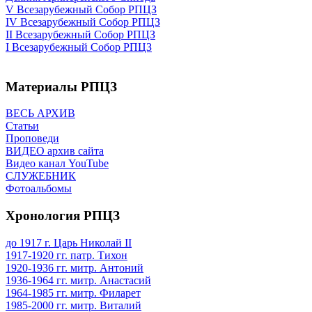
V Всезарубежный Собор РПЦЗ
IV Всезарубежный Собор РПЦЗ
II Всезарубежный Собор РПЦЗ
I Всезарубежный Собор РПЦЗ
Материалы РПЦЗ
ВЕСЬ АРХИВ
Статьи
Проповеди
ВИДЕО архив сайта
Видео канал YouTube
СЛУЖЕБНИК
Фотоальбомы
Хронология РПЦЗ
до 1917 г. Царь Николай II
1917-1920 гг. патр. Тихон
1920-1936 гг. митр. Антоний
1936-1964 гг. митр. Анастасий
1964-1985 гг. митр. Филарет
1985-2000 гг. митр. Виталий