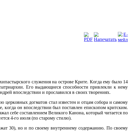
рхипастырского служения на острове Крите. Когда ему было 14
 патриархии. Его выдающиеся способности привлекли к нему
ндрей впоследствии и прославился в своих творениях.
ию церковных догматов стал известен и отцам собора и самому
те, когда он впоследствии был поставлен епископом критским.
жал себе составлением Великого Канона, который читается по
ется 4-го июля (по старому стилю).
ржат 30), но и по своему внутреннему содержанию. По своему