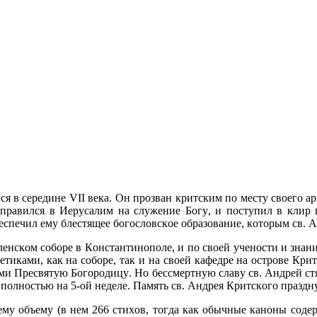
я в середине VII века. Он прозван критским по месту своего а
тправился в Иерусалим на служение Богу, и поступил в клир
спечил ему блестящее богословское образование, которым св. А
ленском соборе в Константинополе, и по своей учености и знан
етиками, как на соборе, так и на своей кафедре на острове Кри
ми Пресвятую Богородицу. Но бессмертную славу св. Андрей стя
полностью на 5-ой неделе. Память св. Андрея Критского праздну
ему объему (в нем 266 стихов, тогда как обычные каноны соде