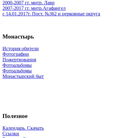
2000-2007 гг. митр. Лавр
2007-2017 гг. митр.Агафангел
с 14.01.2017г. Пост. №362 и церковные округа
Монастырь
История обители
Фотографии
Пожертвования
Фотоальбомы
Фотоальбомы
Монастырский быт
Полезное
Календарь. Скачать
Ссылки