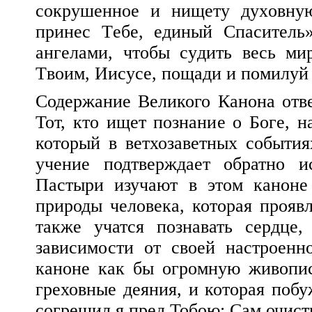
сокрушенное и нищету духовную
принес Тебе, единый Спаситель
ангелами, чтобы судить весь ми
Твоим, Иисусе, пощади и помилуй
Содержание Великого Канона отве
Тот, кто ищет познание о Боге, н
который в ветхозаветных события
учение подтверждает обратно и
Пастыри изучают в этом каноне
природы человека, которая проявл
также учатся познавать сердце
зависимости от своей настроенн
каноне как бы огромную живопис
греховные деяния, и которая побу
согрешил я пред Тобою; Сам очист