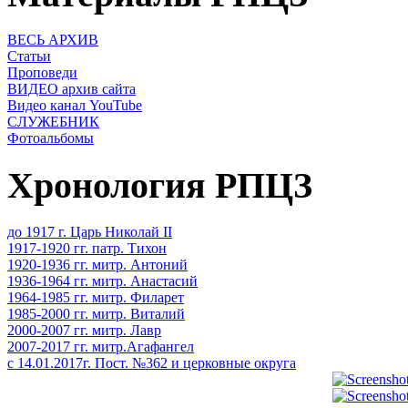
ВЕСЬ АРХИВ
Статьи
Проповеди
ВИДЕО архив сайта
Видео канал YouTube
СЛУЖЕБНИК
Фотоальбомы
Хронология РПЦЗ
до 1917 г. Царь Николай II
1917-1920 гг. патр. Тихон
1920-1936 гг. митр. Антоний
1936-1964 гг. митр. Анастасий
1964-1985 гг. митр. Филарет
1985-2000 гг. митр. Виталий
2000-2007 гг. митр. Лавр
2007-2017 гг. митр.Агафангел
с 14.01.2017г. Пост. №362 и церковные округа